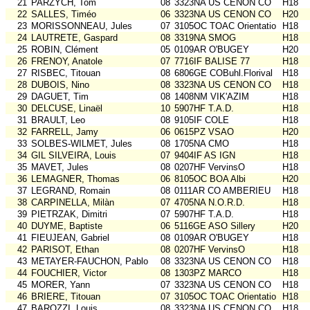
21
PARZYCH, Tom
08
3323NA US CENON CO
H18
22
SALLES, Timéo
06
3323NA US CENON CO
H20
23
MORISSONNEAU, Jules
07
3105OC TOAC Orientatio
H18
24
LAUTRETE, Gaspard
08
3319NA SMOG
H18
25
ROBIN, Clément
05
0109AR O'BUGEY
H20
26
FRENOY, Anatole
07
7716IF BALISE 77
H18
27
RISBEC, Titouan
08
6806GE COBuhl.Florival
H18
28
DUBOIS, Nino
08
3323NA US CENON CO
H18
29
DAGUET, Tim
08
1408NM VIK'AZIM
H18
30
DELCUSE, Linaël
10
5907HF T.A.D.
H18
31
BRAULT, Leo
08
9105IF COLE
H18
32
FARRELL, Jamy
06
0615PZ VSAO
H20
33
SOLBES-WILMET, Jules
08
1705NA CMO
H18
34
GIL SILVEIRA, Louis
07
9404IF AS IGN
H18
35
MAVET, Jules
08
0207HF VervinsO
H18
36
LEMAGNER, Thomas
06
8105OC BOA Albi
H20
37
LEGRAND, Romain
08
0111AR CO AMBERIEU
H18
38
CARPINELLA, Milàn
07
4705NA N.O.R.D.
H18
39
PIETRZAK, Dimitri
07
5907HF T.A.D.
H18
40
DUYME, Baptiste
06
5116GE ASO Sillery
H20
41
FIEUJEAN, Gabriel
08
0109AR O'BUGEY
H18
42
PARISOT, Ethan
08
0207HF VervinsO
H18
43
METAYER-FAUCHON, Pablo
08
3323NA US CENON CO
H18
44
FOUCHIER, Victor
08
1303PZ MARCO
H18
45
MORER, Yann
07
3323NA US CENON CO
H18
46
BRIERE, Titouan
07
3105OC TOAC Orientatio
H18
47
BAROZZI, Louis
08
3323NA US CENON CO
H18