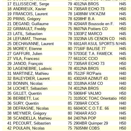
17
ELLISSECHE, Serge
79
4012NA BROS
H45
18
ANDRIEUX, Xavier
74
7305AR ECHO 73
H50
19
FRANCOIS, Laurent
78
1408NM VIK'AZIM
H45
20
PRINS, Grégory
78
6208HF B.A
H45
21
DEGAND, Guillaume
78
4204AR Boussole en F.
H45
22
GRIMAULT, Freddy
75
8607NA Poitiers CO
H50
23
LATIL, Sébastien
78
1303PZ MARCO
H45
24
LEFUMAT, Thomas
78
3323NA US CENON CO
H45
25
DECHAVANNE, Laurent
78
6911AR ASUL SPORTS NAT
H45
26
MOREY, Etienne
80
7716IF BALISE 77
H45
27
GAFFURI, Julien
79
5703GE T.A. FAMECK
H45
27
VILA, Francesc
77
6611OC CCIO
H45
29
JANOD, François
72
7305AR ECHO 73
H50
30
LAGENEBRE, Ludovic
78
4012NA BROS
H45
31
MARTINEZ, Mathieu
85
7512IF RO'Paris
H40
32
BALEYDIER, Laurent
81
4302AR AZIMUT 43
H40
33
BONNIN, Nicolas
82
3318NA ASM CO
H40
34
LOCHET, Sébastien
74
4012NA BROS
H50
35
GILLET, Quentin
75
5906HF VALMO
H50
36
BERBETT, Luc
71
3105OC TOAC Orientatio
H50
36
SURY, Quentin
85
7309AR COCS
H40
38
DEFRASNE, Nicolas
81
6604OC C.O.T.E. 66
H40
38
MEYNIER, Grégory
80
7404AR ASO
H45
38
SCANDELLA, Mathieu
84
2407NA POP
H40
41
PECOURT, Sébastien
75
2904BR Quimper 29
H50
42
POULAIN, Nicolas
75
7605NM COBS
H50