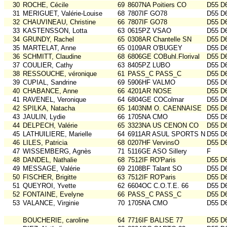
30
ROCHE, Cécile
69
8607NA Poitiers CO
D55 D
31
MERIGUET, Valérie-Louise
68
7807IF GO78
D55 D
32
CHAUVINEAU, Christine
66
7807IF GO78
D55 D
33
KASTENSSON, Lotta
63
0615PZ VSAO
D55 D
34
GRUNDY, Rachel
65
0308AR Chantelle SN
D55 D
35
MARTELAT, Anne
65
0109AR O'BUGEY
D55 D
36
SCHMITT, Claudine
68
6806GE COBuhl.Florival
D55 D
37
COULIER, Cathy
63
8405PZ LUBO
D55 D
38
RESSOUCHE, véronique
61
PASS_C PASS_C
D55 D
39
CUPIAL, Sandrine
69
5906HF VALMO
D55 D
40
CHABANCE, Anne
66
4201AR NOSE
D55 D
41
RAVENEL, Veronique
64
6804GE COColmar
D55 D
42
SPILKA, Natacha
65
1403NM O. CAENNAISE
D55 D
43
JAULIN, Lydie
66
1705NA CMO
D55 D
44
DELPECH, Valérie
65
3323NA US CENON CO
D55 D
45
LATHUILIERE, Marielle
64
6911AR ASUL SPORTS NAT
D55 D
46
LILES, Patricia
68
0207HF VervinsO
D55 D
47
WISSEMBERG, Agnès
71
5116GE ASO Sillery
F
48
DANDEL, Nathalie
68
7512IF RO'Paris
D55 D
49
MESSAGE, Valérie
69
2108BF Talant SO
D55 D
50
FISCHER, Brigitte
63
7512IF RO'Paris
D55 D
51
QUEYROI, Yvette
62
6604OC C.O.T.E. 66
D55 D
52
FONTAINE, Evelyne
66
PASS_C PASS_C
D55 D
53
VALANCE, Virginie
70
1705NA CMO
D55 D
BOUCHERIE, caroline
64
7716IF BALISE 77
D55 D