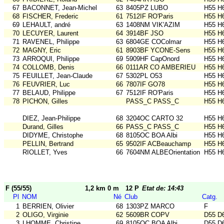
67
BACONNET, Jean-Michel
63
8405PZ LUBO
H55 H
68
FISCHER, Frederic
61
7512IF RO'Paris
H55 H
69
LEHAULT, andré
63
1408NM VIK'AZIM
H55 H
70
LECUYER, Laurent
64
3914BF JSO
H55 H
71
RAVENEL, Philippe
63
6804GE COColmar
H55 H
72
MAGNY, Eric
61
8903BF YCONE-Sens
H55 H
73
ARROQUI, Philippe
69
5909HF CapOnord
H55 H
74
COLLOMB, Denis
66
0111AR CO AMBERIEU
H55 H
75
FEUILLET, Jean-Claude
67
5302PL O53
H55 H
76
FEUVRIER, Luc
66
7807IF GO78
H55 H
77
BELAUD, Philippe
67
7512IF RO'Paris
H55 H
78
PICHON, Gilles
PASS_C PASS_C
H55 H
DIEZ, Jean-Philippe
68
3204OC CARTO 32
H55 H
Durand, Gilles
66
PASS_C PASS_C
H55 H
DIDYME, Christophe
68
8105OC BOA Albi
H55 H
PELLIN, Bertrand
65
9502IF ACBeauchamp
H55 H
RIOLLET, Yves
66
7604NM ALBEOrientation
H55 H
F (55/55)
1,2 km 0 m
12 P
Etat de: 14:43
Pl
NOM
Né
Club
Catg.
1
BERRIEN, Olivier
68
1303PZ MARCO
F
2
OLIGO, Virginie
62
5609BR COPV
D55 D
3
LHOMME, Christine
69
8105OC BOA Albi
D55 D