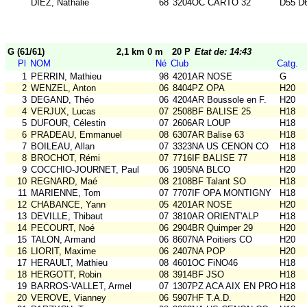
DIEZ, Nathalie
68
3204OC CARTO 32
D55 D
G (61/61)
2,1 km 0 m
20 P
Etat de: 14:43
Pl
NOM
Né
Club
Catg.
1
PERRIN, Mathieu
98
4201AR NOSE
G
2
WENZEL, Anton
06
8404PZ OPA
H20
3
DEGAND, Théo
06
4204AR Boussole en F.
H20
4
VERJUX, Lucas
07
2508BF BALISE 25
H18
5
DUFOUR, Célestin
07
2606AR LOUP
H18
6
PRADEAU, Emmanuel
08
6307AR Balise 63
H18
7
BOILEAU, Allan
07
3323NA US CENON CO
H18
8
BROCHOT, Rémi
07
7716IF BALISE 77
H18
9
COCCHIO-JOURNET, Paul
06
1905NA BLCO
H20
10
REGNARD, Maé
08
2108BF Talant SO
H18
11
MARIENNE, Tom
07
7707IF OPA MONTIGNY
H18
12
CHABANCE, Yann
05
4201AR NOSE
H20
13
DEVILLE, Thibaut
07
3810AR ORIENT'ALP
H18
14
PECOURT, Noé
06
2904BR Quimper 29
H20
15
TALON, Armand
06
8607NA Poitiers CO
H20
16
LIORIT, Maxime
06
2407NA POP
H20
17
HERAULT, Mathieu
08
4601OC FiNO46
H18
18
HERGOTT, Robin
08
3914BF JSO
H18
19
BARROS-VALLET, Armel
07
1307PZ ACA AIX EN PROV
H18
20
VEROVE, Vianney
06
5907HF T.A.D.
H20