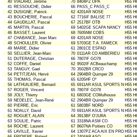
40
VIALARD, Jérôme
70
8404PZ OPA
H55 H
41
RESSOUCHE, Didier
66
PASS_C PASS_C
H55 H
42
DUSIGNE, Patrick
62
4201AR NOSE
H55 H
43
BOUCHERIE, Pascal
62
7716IF BALISE 77
H55 H
44
GAUDILLAT, Pascal
67
2517BF OTB
H55 H
45
MARTIN, Pascal
69
5402GE SCAPA NANCY
H55 H
46
BASSET, Laurent
68
7605NM COBS
H55 H
47
CHABANCE, Jean Marc
69
4201AR NOSE
H55 H
48
SCHOULLER, Olivier
69
5703GE T.A. FAMECK
H55 H
49
MARIE, Didier
61
2801CE ESPAD
H55 H
50
SELLIER, Jean-Marc
70
0111AR CO AMBERIEU
H55 H
51
DUTERAGE, Christian
66
7807IF GO78
H55 H
52
COFFE, Daniel
62
9502IF ACBeauchamp
H55 H
53
TANGUY, Gael
70
3502BR CRCO
H55 H
54
PETITJEAN, Hervé
64
2904BR Quimper 29
H55 H
55
THOMAS, Pascal
65
6205HF O²
H55 H
56
LATHUILIERE, Bernard
65
6911AR ASUL SPORTS NAT
H55 H
57
ROGER, Vincent
65
7807IF GO78
H55 H
58
JOLY, Thierry
61
6803GE COMulhouse
H55 H
59
NEDELEC, Jean-René
62
2904BR Quimper 29
H55 H
60
PIERRE, Eric
61
5803BF NORD
H55 H
61
NOALLY, David
70
6911AR ASUL SPORTS NAT
H55 H
62
ROGUET, ALAIN
64
3913BF O'JURA
H55 H
63
SOULIE, Patric
61
3318NA ASM CO
H55 H
64
ROCHE, Laurent
67
8607NA Poitiers CO
H55 H
65
LAVILLE, Xavier
64
1307PZ ACA AIX EN PROV
H55 H
66
FRIDIERE, Roland
62
7404AR ASO
H55 H