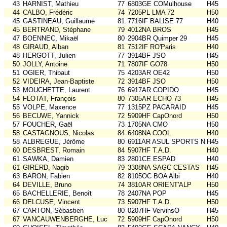
43
HARNIST, Mathieu
77
6803GE COMulhouse
H45
44
CALBO, Frédéric
74
7205PL LMA 72
H50
45
GASTINEAU, Guillaume
81
7716IF BALISE 77
H40
45
BERTRAND, Stéphane
79
4012NA BROS
H45
47
BOENNEC, Mikaël
80
2904BR Quimper 29
H45
48
GIRAUD, Alban
81
7512IF RO'Paris
H40
48
HERGOTT, Julien
77
3914BF JSO
H45
50
JOLLY, Antoine
71
7807IF GO78
H50
51
OGIER, Thibaut
75
4203AR OE42
H50
52
VIDEIRA, Jean-Baptiste
72
3914BF JSO
H50
53
MOUCHETTE, Laurent
76
6917AR COPIDO
H45
54
FLOTAT, François
80
7305AR ECHO 73
H45
55
VOLPE, Maxence
77
1315PZ PACARAID
H45
56
BECUWE, Yannick
72
5909HF CapOnord
H50
57
FOUCHER, Gaël
73
1705NA CMO
H50
58
CASTAGNOUS, Nicolas
84
6408NA COOL
H40
58
ALBREGUE, Jérôme
80
6911AR ASUL SPORTS NAT
H45
60
DESBREST, Romain
84
5907HF T.A.D.
H40
61
SAWKA, Damien
83
2801CE ESPAD
H40
61
GIRERD, Nagib
79
3308NA SAGC CESTAS
H45
63
BARON, Fabien
82
8105OC BOA Albi
H40
64
DEVILLE, Bruno
74
3810AR ORIENT'ALP
H50
65
BACHELLERIE, Benoît
78
2407NA POP
H45
66
DELCUSE, Vincent
73
5907HF T.A.D.
H50
67
CARTON, Sébastien
80
0207HF VervinsO
H45
67
VANCAUWENBERGHE, Luc
72
5909HF CapOnord
H50