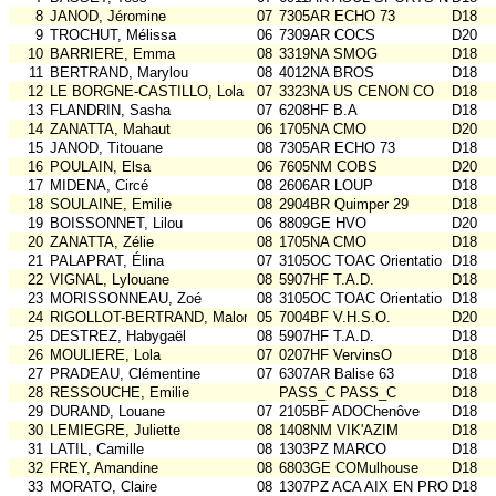
8
JANOD, Jéromine
07
7305AR ECHO 73
D18
9
TROCHUT, Mélissa
06
7309AR COCS
D20
10
BARRIERE, Emma
08
3319NA SMOG
D18
11
BERTRAND, Marylou
08
4012NA BROS
D18
12
LE BORGNE-CASTILLO, Lola
07
3323NA US CENON CO
D18
13
FLANDRIN, Sasha
07
6208HF B.A
D18
14
ZANATTA, Mahaut
06
1705NA CMO
D20
15
JANOD, Titouane
08
7305AR ECHO 73
D18
16
POULAIN, Elsa
06
7605NM COBS
D20
17
MIDENA, Circé
08
2606AR LOUP
D18
18
SOULAINE, Emilie
08
2904BR Quimper 29
D18
19
BOISSONNET, Lilou
06
8809GE HVO
D20
20
ZANATTA, Zélie
08
1705NA CMO
D18
21
PALAPRAT, Élina
07
3105OC TOAC Orientatio
D18
22
VIGNAL, Lylouane
08
5907HF T.A.D.
D18
23
MORISSONNEAU, Zoé
08
3105OC TOAC Orientatio
D18
24
RIGOLLOT-BERTRAND, Malorie
05
7004BF V.H.S.O.
D20
25
DESTREZ, Habygaël
08
5907HF T.A.D.
D18
26
MOULIERE, Lola
07
0207HF VervinsO
D18
27
PRADEAU, Clémentine
07
6307AR Balise 63
D18
28
RESSOUCHE, Emilie
PASS_C PASS_C
D18
29
DURAND, Louane
07
2105BF ADOChenôve
D18
30
LEMIEGRE, Juliette
08
1408NM VIK'AZIM
D18
31
LATIL, Camille
08
1303PZ MARCO
D18
32
FREY, Amandine
08
6803GE COMulhouse
D18
33
MORATO, Claire
08
1307PZ ACA AIX EN PROV
D18