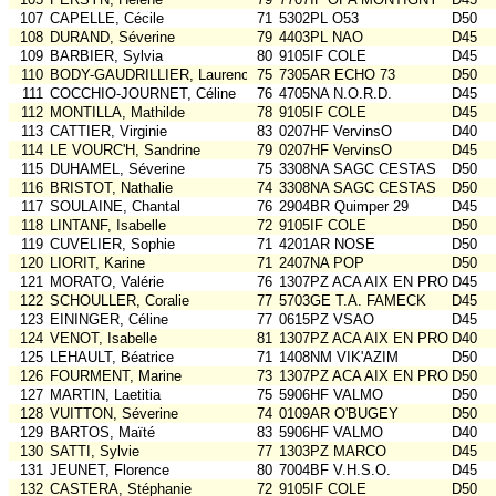
107
CAPELLE, Cécile
71
5302PL O53
D50
108
DURAND, Séverine
79
4403PL NAO
D45
109
BARBIER, Sylvia
80
9105IF COLE
D45
110
BODY-GAUDRILLIER, Laurence
75
7305AR ECHO 73
D50
111
COCCHIO-JOURNET, Céline
76
4705NA N.O.R.D.
D45
112
MONTILLA, Mathilde
78
9105IF COLE
D45
113
CATTIER, Virginie
83
0207HF VervinsO
D40
114
LE VOURC'H, Sandrine
79
0207HF VervinsO
D45
115
DUHAMEL, Séverine
75
3308NA SAGC CESTAS
D50
116
BRISTOT, Nathalie
74
3308NA SAGC CESTAS
D50
117
SOULAINE, Chantal
76
2904BR Quimper 29
D45
118
LINTANF, Isabelle
72
9105IF COLE
D50
119
CUVELIER, Sophie
71
4201AR NOSE
D50
120
LIORIT, Karine
71
2407NA POP
D50
121
MORATO, Valérie
76
1307PZ ACA AIX EN PROV
D45
122
SCHOULLER, Coralie
77
5703GE T.A. FAMECK
D45
123
EININGER, Céline
77
0615PZ VSAO
D45
124
VENOT, Isabelle
81
1307PZ ACA AIX EN PROV
D40
125
LEHAULT, Béatrice
71
1408NM VIK'AZIM
D50
126
FOURMENT, Marine
73
1307PZ ACA AIX EN PROV
D50
127
MARTIN, Laetitia
75
5906HF VALMO
D50
128
VUITTON, Séverine
74
0109AR O'BUGEY
D50
129
BARTOS, Maïté
83
5906HF VALMO
D40
130
SATTI, Sylvie
77
1303PZ MARCO
D45
131
JEUNET, Florence
80
7004BF V.H.S.O.
D45
132
CASTERA, Stéphanie
72
9105IF COLE
D50