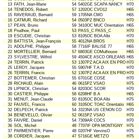
13
FATH, Jean-Marie
54
5402GE SCAPA NANCY
H70
14
TENEDOS, Robert
57
1202OC CVO12
H65
15
RAVERAUD, Bernard
59
1705NA CMO
H65
16
CATMUR, Richard
54
0503PZ BNCO
H70
17
PEAN, Bruno
59
3410OC MUC Orientation
H65
18
Prudhoe, Paul
53
PASS_C PASS_C
H70
19
ESCUDIE, Christian
53
8105OC BOA Albi
H70
20
BATTISTA, Jean-François
55
4012NA BROS
H70
21
ADOLPHE, Philippe
58
7716IF BALISE 77
H65
22
MORTELLIER, Bernard
57
6803GE COMulhouse
H65
23
SYLVESTRE, Wilfrid
59
4504CE ASCO ORLEANS
H65
24
TERRIN, Patrick
53
1307PZ ACA AIX EN PROV
H70
25
LEROY, Jacques
55
5907HF T.A.D.
H70
26
TERRIN, Francis
52
1307PZ ACA AIX EN PROV
H70
27
BOTTEMER, Christian
55
6701GE COSE
H70
28
RICHAUD, Alain
46
0615PZ VSAO
H75
29
LIPNICK, Christian
54
8203OC SCOR
H70
30
CASTIER, Philippe
58
6208HF B.A
H65
31
MENUT, Jean-Claude
50
8105OC BOA Albi
H75
32
FAUVEL, Francis
60
3105OC TOAC Orientatio
H65
32
DELPECH, Patrick
54
3323NA US CENON CO
H70
34
BENEVELLO, Olivier
52
0615PZ VSAO
H70
35
FAIVRE, Daniel
54
7309AR COCS
H70
36
SOL, Michel
48
7707IF OPA MONTIGNY
H75
37
PARMENTIER, Pierre
48
0207HF VervinsO
H75
38
CORDIER, Jacques
47
5716GE METZ'O
H75