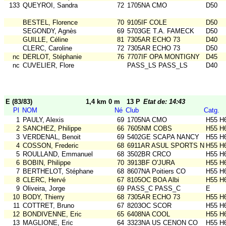
133
QUEYROI, Sandra
72
1705NA CMO
D50
BESTEL, Florence
70
9105IF COLE
D50
SEGONDY, Agnès
69
5703GE T.A. FAMECK
D50
GUILLE, Céline
81
7305AR ECHO 73
D40
CLERC, Caroline
72
7305AR ECHO 73
D50
nc
DERLOT, Stéphanie
76
7707IF OPA MONTIGNY
D45
nc
CUVELIER, Flore
PASS_LS PASS_LS
D40
E (83/83)
1,4 km 0 m
13 P
Etat de: 14:43
Pl
NOM
Né
Club
Catg.
1
PAULY, Alexis
69
1705NA CMO
H55 H
2
SANCHEZ, Philippe
66
7605NM COBS
H55 H
3
VERDENAL, Benoit
69
5402GE SCAPA NANCY
H55 H
4
COSSON, Frederic
68
6911AR ASUL SPORTS NAT
H55 H
5
ROULLAND, Emmanuel
68
3502BR CRCO
H55 H
6
BOBIN, Philippe
70
3913BF O'JURA
H55 H
7
BERTHELOT, Stéphane
68
8607NA Poitiers CO
H55 H
8
CLERC, Hervé
67
8105OC BOA Albi
H55 H
9
Oliveira, Jorge
69
PASS_C PASS_C
E
10
BODY, Thierry
68
7305AR ECHO 73
H55 H
11
COTTRET, Bruno
67
8203OC SCOR
H55 H
12
BONDIVENNE, Eric
65
6408NA COOL
H55 H
13
MAGLIONE, Eric
64
3323NA US CENON CO
H55 H