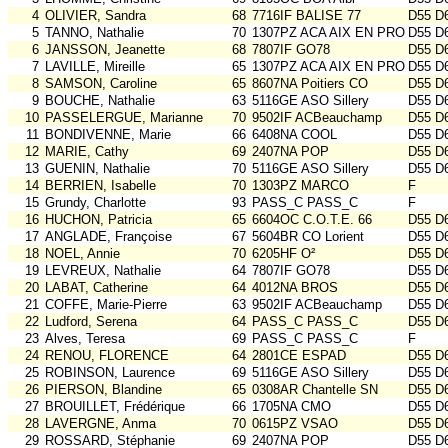
4
OLIVIER, Sandra
68
7716IF BALISE 77
D55 D
5
TANNO, Nathalie
70
1307PZ ACA AIX EN PROV
D55 D
6
JANSSON, Jeanette
68
7807IF GO78
D55 D
7
LAVILLE, Mireille
65
1307PZ ACA AIX EN PROV
D55 D
8
SAMSON, Caroline
65
8607NA Poitiers CO
D55 D
9
BOUCHE, Nathalie
63
5116GE ASO Sillery
D55 D
10
PASSELERGUE, Marianne
70
9502IF ACBeauchamp
D55 D
11
BONDIVENNE, Marie
66
6408NA COOL
D55 D
12
MARIE, Cathy
69
2407NA POP
D55 D
13
GUENIN, Nathalie
70
5116GE ASO Sillery
D55 D
14
BERRIEN, Isabelle
70
1303PZ MARCO
F
15
Grundy, Charlotte
93
PASS_C PASS_C
F
16
HUCHON, Patricia
65
6604OC C.O.T.E. 66
D55 D
17
ANGLADE, Françoise
67
5604BR CO Lorient
D55 D
18
NOEL, Annie
70
6205HF O²
D55 D
19
LEVREUX, Nathalie
64
7807IF GO78
D55 D
20
LABAT, Catherine
64
4012NA BROS
D55 D
21
COFFE, Marie-Pierre
63
9502IF ACBeauchamp
D55 D
22
Ludford, Serena
64
PASS_C PASS_C
D55 D
23
Alves, Teresa
69
PASS_C PASS_C
F
24
RENOU, FLORENCE
64
2801CE ESPAD
D55 D
25
ROBINSON, Laurence
69
5116GE ASO Sillery
D55 D
26
PIERSON, Blandine
65
0308AR Chantelle SN
D55 D
27
BROUILLET, Frédérique
66
1705NA CMO
D55 D
28
LAVERGNE, Anma
70
0615PZ VSAO
D55 D
29
ROSSARD, Stéphanie
69
2407NA POP
D55 D