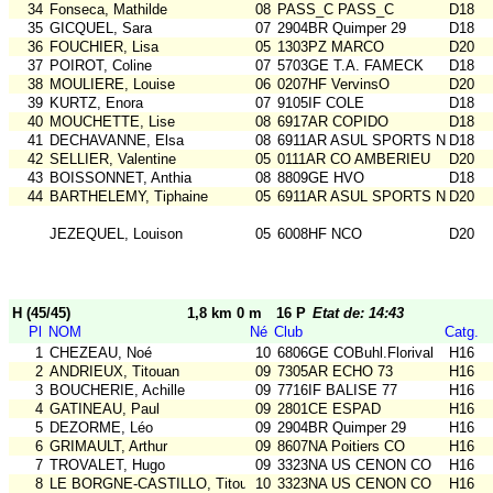
34
Fonseca, Mathilde
08
PASS_C PASS_C
D18
35
GICQUEL, Sara
07
2904BR Quimper 29
D18
36
FOUCHIER, Lisa
05
1303PZ MARCO
D20
37
POIROT, Coline
07
5703GE T.A. FAMECK
D18
38
MOULIERE, Louise
06
0207HF VervinsO
D20
39
KURTZ, Enora
07
9105IF COLE
D18
40
MOUCHETTE, Lise
08
6917AR COPIDO
D18
41
DECHAVANNE, Elsa
08
6911AR ASUL SPORTS NAT
D18
42
SELLIER, Valentine
05
0111AR CO AMBERIEU
D20
43
BOISSONNET, Anthia
08
8809GE HVO
D18
44
BARTHELEMY, Tiphaine
05
6911AR ASUL SPORTS NAT
D20
JEZEQUEL, Louison
05
6008HF NCO
D20
H (45/45)
1,8 km 0 m
16 P
Etat de: 14:43
Pl
NOM
Né
Club
Catg.
1
CHEZEAU, Noé
10
6806GE COBuhl.Florival
H16
2
ANDRIEUX, Titouan
09
7305AR ECHO 73
H16
3
BOUCHERIE, Achille
09
7716IF BALISE 77
H16
4
GATINEAU, Paul
09
2801CE ESPAD
H16
5
DEZORME, Léo
09
2904BR Quimper 29
H16
6
GRIMAULT, Arthur
09
8607NA Poitiers CO
H16
7
TROVALET, Hugo
09
3323NA US CENON CO
H16
8
LE BORGNE-CASTILLO, Titouan
10
3323NA US CENON CO
H16