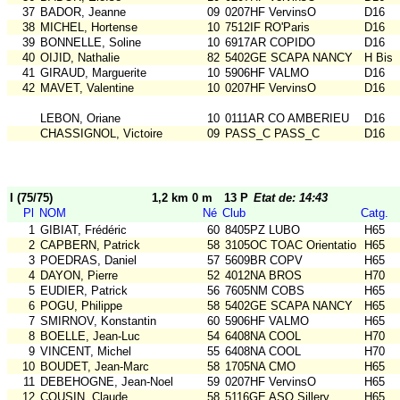
37
BADOR, Jeanne
09
0207HF VervinsO
D16
38
MICHEL, Hortense
10
7512IF RO'Paris
D16
39
BONNELLE, Soline
10
6917AR COPIDO
D16
40
OIJID, Nathalie
82
5402GE SCAPA NANCY
H Bis
41
GIRAUD, Marguerite
10
5906HF VALMO
D16
42
MAVET, Valentine
10
0207HF VervinsO
D16
LEBON, Oriane
10
0111AR CO AMBERIEU
D16
CHASSIGNOL, Victoire
09
PASS_C PASS_C
D16
I (75/75)
1,2 km 0 m
13 P
Etat de: 14:43
Pl
NOM
Né
Club
Catg.
1
GIBIAT, Frédéric
60
8405PZ LUBO
H65
2
CAPBERN, Patrick
58
3105OC TOAC Orientatio
H65
3
POEDRAS, Daniel
57
5609BR COPV
H65
4
DAYON, Pierre
52
4012NA BROS
H70
5
EUDIER, Patrick
56
7605NM COBS
H65
6
POGU, Philippe
58
5402GE SCAPA NANCY
H65
7
SMIRNOV, Konstantin
60
5906HF VALMO
H65
8
BOELLE, Jean-Luc
54
6408NA COOL
H70
9
VINCENT, Michel
55
6408NA COOL
H70
10
BOUDET, Jean-Marc
58
1705NA CMO
H65
11
DEBEHOGNE, Jean-Noel
59
0207HF VervinsO
H65
12
COUSIN, Claude
58
5116GE ASO Sillery
H65