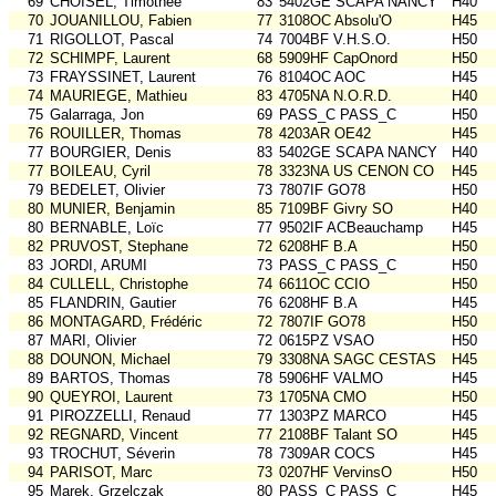
69
CHOISEL, Timothée
83
5402GE SCAPA NANCY
H40
70
JOUANILLOU, Fabien
77
3108OC Absolu'O
H45
71
RIGOLLOT, Pascal
74
7004BF V.H.S.O.
H50
72
SCHIMPF, Laurent
68
5909HF CapOnord
H50
73
FRAYSSINET, Laurent
76
8104OC AOC
H45
74
MAURIEGE, Mathieu
83
4705NA N.O.R.D.
H40
75
Galarraga, Jon
69
PASS_C PASS_C
H50
76
ROUILLER, Thomas
78
4203AR OE42
H45
77
BOURGIER, Denis
83
5402GE SCAPA NANCY
H40
77
BOILEAU, Cyril
78
3323NA US CENON CO
H45
79
BEDELET, Olivier
73
7807IF GO78
H50
80
MUNIER, Benjamin
85
7109BF Givry SO
H40
80
BERNABLE, Loïc
77
9502IF ACBeauchamp
H45
82
PRUVOST, Stephane
72
6208HF B.A
H50
83
JORDI, ARUMI
73
PASS_C PASS_C
H50
84
CULLELL, Christophe
74
6611OC CCIO
H50
85
FLANDRIN, Gautier
76
6208HF B.A
H45
86
MONTAGARD, Frédéric
72
7807IF GO78
H50
87
MARI, Olivier
72
0615PZ VSAO
H50
88
DOUNON, Michael
79
3308NA SAGC CESTAS
H45
89
BARTOS, Thomas
78
5906HF VALMO
H45
90
QUEYROI, Laurent
73
1705NA CMO
H50
91
PIROZZELLI, Renaud
77
1303PZ MARCO
H45
92
REGNARD, Vincent
77
2108BF Talant SO
H45
93
TROCHUT, Séverin
78
7309AR COCS
H45
94
PARISOT, Marc
73
0207HF VervinsO
H50
95
Marek, Grzelczak
80
PASS_C PASS_C
H45