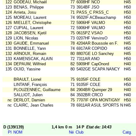
122
GODEAU, Michaël
77
6008HF NCO
H45
123
BENAS, Philippe
73
3914BF JSO
H50
124
Arrieta, Josu
71
PASS_C PASS_C
H50
125
MOREAU, Laurent
74
9502IF ACBeauchamp
H50
126
MIELLET, Christophe
72
5906HF VALMO
H50
127
CUPIAL, Laurent
72
5906HF VALMO
H50
128
JACOBSEN, Kjetil
75
0615PZ VSAO
H50
129
LION, Nicolas
73
0207HF VervinsO
H50
130
GAUDE, Emmanuel
78
4204AR Boussole en F.
H45
131
BONNELLE, Yann
74
6917AR COPIDO
H50
132
ARNOUX, Romain
80
8807GE LO Sanchey
H45
133
KAMENSCAK, ALAIN
72
7311AR ANO
H50
134
DEPAUW, Wilfried
82
5909HF CapOnord
H40
135
OIJID, Yassine
80
5402GE SCAPA NANCY
H45
BRAULT, Lionel
75
9105IF COLE
H50
LINTANF, François
71
9105IF COLE
H50
PLOUZENNEC, Guillaume
84
2904BR Quimper 29
H40
SALLIOT, Julien
84
3502BR CRCO
H40
nc
DERLOT, Damien
75
7707IF OPA MONTIGNY
H50
nc
CLAIRC, Jean Charles
78
6911AR ASUL SPORTS NAT
H45
D (139/139)
1,4 km 0 m
14 P
Etat de: 14:43
Pl
NOM
Né
Club
Catg.