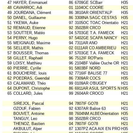
47
HAYER, Emmanuel
86
6709GE SCBarr
H35
48
CAVARROC, Adi
01
1104OC COORE
H21
49
JOURDANA, Clément
86
3810AR ORIENT'ALP
H35
50
DANEL, Guillaume
86
3308NA SAGC CESTAS
H35
51
YKEMA, Auke
97
3105OC TOAC Orientatio
H21
52
REMAUD, Etienne
92
3502BR CRCO
H21
53
SOUTTER, Matéo
04
5703GE T.A. FAMECK
H21
54
PERNY, Hugo
97
5402GE SCAPA NANCY
H21
55
MEIGNAUD, Maxime
94
7311AR ANO
H21
56
SELLIER, Mathis
02
0111AR CO AMBERIEU
H21
57
BOUSSER, Thomas
97
5703GE T.A. FAMECK
H21
58
GILLET, Raphaël
96
7512IF RO'Paris
H21
59
LOISY, Matthieu
96
2104BF Vallée Ouche OR
H21
60
PIERRE, Cyrille
91
5803BF NORD
H21
61
BOUCHERIE, louis
92
7716IF BALISE 77
H21
62
POEDRAS, Gwendal
86
7309AR COCS
H35
63
CALAMAND, Théo
99
0109AR O'BUGEY
H21
64
DUPONT, Christophe
86
6911AR ASUL SPORTS NAT
H35
65
COLLARD, Jules
99
2604AR CROCO
H21
SIREJOL, Pascal
94
7807IF GO78
H21
OZOUF, Fabien
92
6307AR Balise 63
H21
BOUVET, Antoine
88
7604NM ALBEOrientation
H35
TANGUY, Leo
98
3502BR CRCO
H21
THENOZ, Bastien
04
7807IF GO78
H21
AKBULUT, Alper
87
1307PZ ACA AIX EN PROV
H35