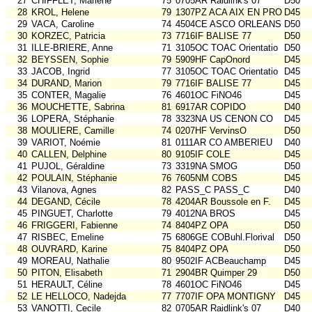
27
CHIFFLET, Marlene
75
0705AR Raidlink's 07
D50
28
KROL, Helene
79
1307PZ ACA AIX EN PROV
D45
29
VACA, Caroline
74
4504CE ASCO ORLEANS
D50
30
KORZEC, Patricia
73
7716IF BALISE 77
D50
31
ILLE-BRIERE, Anne
71
3105OC TOAC Orientatio
D50
32
BEYSSEN, Sophie
79
5909HF CapOnord
D45
33
JACOB, Ingrid
77
3105OC TOAC Orientatio
D45
34
DURAND, Marion
79
7716IF BALISE 77
D45
35
CONTER, Magalie
76
4601OC FiNO46
D45
36
MOUCHETTE, Sabrina
81
6917AR COPIDO
D40
36
LOPERA, Stéphanie
78
3323NA US CENON CO
D45
38
MOULIERE, Camille
74
0207HF VervinsO
D50
39
VARIOT, Noémie
81
0111AR CO AMBERIEU
D40
40
CALLEN, Delphine
80
9105IF COLE
D45
41
PUJOL, Géraldine
73
3319NA SMOG
D50
42
POULAIN, Stéphanie
76
7605NM COBS
D45
43
Vilanova, Agnes
82
PASS_C PASS_C
D40
44
DEGAND, Cécile
78
4204AR Boussole en F.
D45
45
PINGUET, Charlotte
79
4012NA BROS
D45
46
FRIGGERI, Fabienne
74
8404PZ OPA
D50
47
RISBEC, Emeline
75
6806GE COBuhl.Florival
D50
48
OUVRARD, Karine
75
8404PZ OPA
D50
49
MOREAU, Nathalie
80
9502IF ACBeauchamp
D45
50
PITON, Elisabeth
71
2904BR Quimper 29
D50
51
HERAULT, Céline
78
4601OC FiNO46
D45
52
LE HELLOCO, Nadejda
77
7707IF OPA MONTIGNY
D45
53
VANOTTI, Cecile
82
0705AR Raidlink's 07
D40