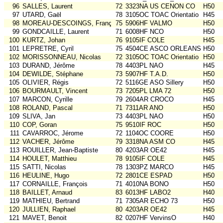
96
SALLES, Laurent
72
3323NA US CENON CO
H50
97
UTARD, Gaël
78
3105OC TOAC Orientatio
H45
98
MOREAU-DESCOINGS, François
75
5906HF VALMO
H50
99
GONDCAILLE, Laurent
71
6008HF NCO
H50
100
KURTZ, Johan
76
9105IF COLE
H45
101
LEPRETRE, Cyril
75
4504CE ASCO ORLEANS
H50
102
MORISSONNEAU, Nicolas
72
3105OC TOAC Orientatio
H50
103
DURAND, Jérôme
78
4403PL NAO
H45
104
DEWILDE, Stéphane
73
5907HF T.A.D.
H50
105
OLIVIER, Régis
72
5116GE ASO Sillery
H50
106
BOURMAULT, Vincent
73
7205PL LMA 72
H50
107
MARCON, Cyrille
79
2604AR CROCO
H45
108
ROLAND, Pascal
71
7311AR ANO
H50
109
SLIVA, Jan
73
4403PL NAO
H50
110
COP, Goran
75
9510IF ROC
H50
111
CAVARROC, Jérome
72
1104OC COORE
H50
112
VACHER, Jérôme
79
3318NA ASM CO
H45
113
ROUILLER, Jean-Baptiste
80
4203AR OE42
H45
114
HOULET, Matthieu
78
9105IF COLE
H45
115
SATTI, Nicolas
78
1303PZ MARCO
H45
116
HEULINE, Hugo
72
2801CE ESPAD
H50
117
CORNAILLE, François
71
4010NA BONO
H50
118
BAILLET, Arnaud
83
6013HF LABO2
H40
119
MATHIEU, Bertrand
71
7305AR ECHO 73
H50
120
JULLIEN, Raphael
80
4203AR OE42
H45
121
MAVET, Benoit
82
0207HF VervinsO
H40