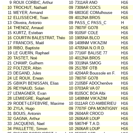
9
ROUX CORBIC, Arthur
10
7311AR ANO
H16
10
TROCHUT, Nathaël
09
7309AR COCS
H16
11
MEYER, Armand
09
6803GE COMulhouse
H16
12
ELLISSECHE, Toan
09
4012NA BROS
H16
13
Oliveira, Antonio
09
PASS_C PASS_C
H
14
THENOZ, Arnaud
10
7807IF GO78
H16
15
KURTZ, Esteban
09
9105IF COLE
H16
16
COURTIN BALESTRAT, Théo
10
1905NA BLCO
H16
17
FRANCOIS, Maël
09
1408NM VIK'AZIM
H16
18
RIBO, Baptiste
10
4705NA N.O.R.D.
H16
19
LE GUERN, Raphael
10
7716IF BALISE 77
H16
20
TASTET, Noé
10
4012NA BROS
H16
21
CHAMP, Guilhem
09
3319NA SMOG
H16
22
FOLTZER, Albin
09
2517BF OTB
H16
23
DEGAND, Jules
10
4204AR Boussole en F.
H16
24
LE ROUX, Erwan
10
7807IF GO78
H16
25
GBIKPI BENISSAN, Elias
10
2105BF ADOChenôve
H16
26
REYNAUD, Solan
10
0703AR VA 07
H16
27
LEMAGNER, Evan
09
8105OC BOA Albi
H16
28
LEMIEGRE, Raphaël
10
1408NM VIK'AZIM
H16
29
RODET-LEFEBVRE, Maxime
10
0111AR CO AMBERIEU
H16
30
ZYLA, Hugo
09
7707IF OPA MONTIGNY
H16
31
BOUIS, Antonin
09
2604AR CROCO
H16
32
GAGNA, Arthur
10
2606AR LOUP
H16
33
JACQUENS, Nael
09
5907HF T.A.D.
H16
34
PAILLETTE, Simon
10
2606AR LOUP
H16