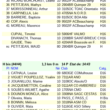
35
RICARD BORCHORST, Leander
10
9502IF ACBeauchamp
H16
36
PETITJEAN, Mathys
10
2904BR Quimper 29
H16
37
MORISSONNEAU, Arthur
10
3105OC TOAC Orientatio
H16
38
CARPINELLA, Léo
10
4705NA N.O.R.D.
H16
39
BARRERE, Baptiste
09
8105OC BOA Albi
H16
40
COP, Alexis
09
9502IF ACBeauchamp
H16
41
MOREAU, Maxence
10
9502IF ACBeauchamp
H16
CUPIAL, Timotei
10
5906HF VALMO
H16
DIVANAC'H, Thomas
10
2208BR SAINT-BRIEUC OR
H16
GAUDE, Théo
10
4204AR Boussole en F.
H16
nc
PETITJEAN, MAUD
80
2904BR Quimper 29
H
H bis (44/44)
1,3 km 0 m
14 P
Etat de: 14:43
Pl
NOM
Né
Club
Catg.
1
CATHALA, Louise
09
6803GE COMulhouse
D16
2
VIGUET POUPELLOZ, Ysaline
10
7311AR ANO
D16
3
JOUANILLOU, Marine
10
3108OC Absolu'O
D16
4
JACQUEMETTON, Coraline
10
0111AR CO AMBERIEU
D16
5
SOLBES-WILMET, Agathe
10
1705NA CMO
D16
6
DOUNON MONCLA, Alice
10
3308NA SAGC CESTAS
D16
7
Oliveira, Maria
10
PASS_C PASS_C
H Bis
8
BONNIN, Mélissa
10
3318NA ASM CO
D16
9
OLIVIER, Maïa
10
5116GE ASO Sillery
D16