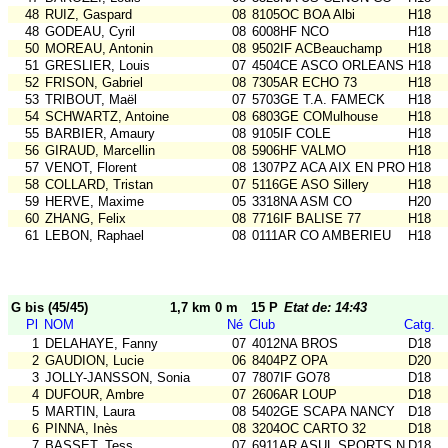
48
RUIZ, Gaspard
08
8105OC BOA Albi
H18
48
GODEAU, Cyril
08
6008HF NCO
H18
50
MOREAU, Antonin
08
9502IF ACBeauchamp
H18
51
GRESLIER, Louis
07
4504CE ASCO ORLEANS
H18
52
FRISON, Gabriel
08
7305AR ECHO 73
H18
53
TRIBOUT, Maël
07
5703GE T.A. FAMECK
H18
54
SCHWARTZ, Antoine
08
6803GE COMulhouse
H18
55
BARBIER, Amaury
08
9105IF COLE
H18
56
GIRAUD, Marcellin
08
5906HF VALMO
H18
57
VENOT, Florent
08
1307PZ ACA AIX EN PROV
H18
58
COLLARD, Tristan
07
5116GE ASO Sillery
H18
59
HERVE, Maxime
05
3318NA ASM CO
H20
60
ZHANG, Felix
08
7716IF BALISE 77
H18
61
LEBON, Raphael
08
0111AR CO AMBERIEU
H18
G bis (45/45)
1,7 km 0 m
15 P
Etat de: 14:43
Pl
NOM
Né
Club
Catg.
1
DELAHAYE, Fanny
07
4012NA BROS
D18
2
GAUDION, Lucie
06
8404PZ OPA
D20
3
JOLLY-JANSSON, Sonia
07
7807IF GO78
D18
4
DUFOUR, Ambre
07
2606AR LOUP
D18
5
MARTIN, Laura
08
5402GE SCAPA NANCY
D18
6
PINNA, Inès
08
3204OC CARTO 32
D18
7
BASSET, Tess
07
6911AR ASUL SPORTS NAT
D18