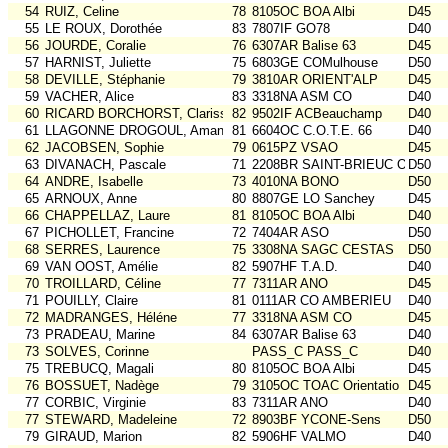
54
RUIZ, Celine
78
8105OC BOA Albi
D45
55
LE ROUX, Dorothée
83
7807IF GO78
D40
56
JOURDE, Coralie
76
6307AR Balise 63
D45
57
HARNIST, Juliette
75
6803GE COMulhouse
D50
58
DEVILLE, Stéphanie
79
3810AR ORIENT'ALP
D45
59
VACHER, Alice
83
3318NA ASM CO
D40
60
RICARD BORCHORST, Clarissa
82
9502IF ACBeauchamp
D40
61
LLAGONNE DROGOUL, Amandine
81
6604OC C.O.T.E. 66
D40
62
JACOBSEN, Sophie
79
0615PZ VSAO
D45
63
DIVANACH, Pascale
71
2208BR SAINT-BRIEUC OR
D50
64
ANDRE, Isabelle
73
4010NA BONO
D50
65
ARNOUX, Anne
80
8807GE LO Sanchey
D45
66
CHAPPELLAZ, Laure
81
8105OC BOA Albi
D40
67
PICHOLLET, Francine
72
7404AR ASO
D50
68
SERRES, Laurence
75
3308NA SAGC CESTAS
D50
69
VAN OOST, Amélie
82
5907HF T.A.D.
D40
70
TROILLARD, Céline
77
7311AR ANO
D45
71
POUILLY, Claire
81
0111AR CO AMBERIEU
D40
72
MADRANGES, Héléne
77
3318NA ASM CO
D45
73
PRADEAU, Marine
84
6307AR Balise 63
D40
73
SOLVES, Corinne
PASS_C PASS_C
D40
75
TREBUCQ, Magali
80
8105OC BOA Albi
D45
76
BOSSUET, Nadège
79
3105OC TOAC Orientatio
D45
77
CORBIC, Virginie
83
7311AR ANO
D40
77
STEWARD, Madeleine
72
8903BF YCONE-Sens
D50
79
GIRAUD, Marion
82
5906HF VALMO
D40