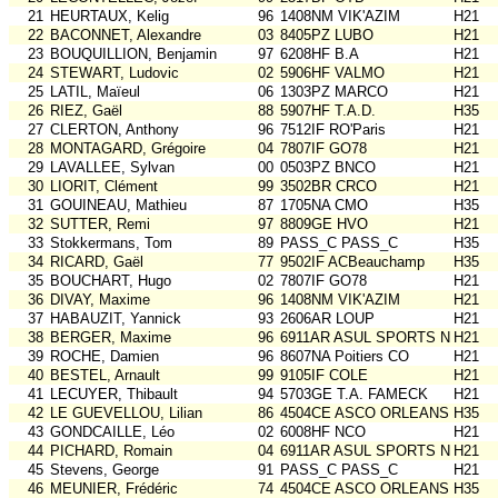
21
HEURTAUX, Kelig
96
1408NM VIK'AZIM
H21
22
BACONNET, Alexandre
03
8405PZ LUBO
H21
23
BOUQUILLION, Benjamin
97
6208HF B.A
H21
24
STEWART, Ludovic
02
5906HF VALMO
H21
25
LATIL, Maïeul
06
1303PZ MARCO
H21
26
RIEZ, Gaël
88
5907HF T.A.D.
H35
27
CLERTON, Anthony
96
7512IF RO'Paris
H21
28
MONTAGARD, Grégoire
04
7807IF GO78
H21
29
LAVALLEE, Sylvan
00
0503PZ BNCO
H21
30
LIORIT, Clément
99
3502BR CRCO
H21
31
GOUINEAU, Mathieu
87
1705NA CMO
H35
32
SUTTER, Remi
97
8809GE HVO
H21
33
Stokkermans, Tom
89
PASS_C PASS_C
H35
34
RICARD, Gaël
77
9502IF ACBeauchamp
H35
35
BOUCHART, Hugo
02
7807IF GO78
H21
36
DIVAY, Maxime
96
1408NM VIK'AZIM
H21
37
HABAUZIT, Yannick
93
2606AR LOUP
H21
38
BERGER, Maxime
96
6911AR ASUL SPORTS NAT
H21
39
ROCHE, Damien
96
8607NA Poitiers CO
H21
40
BESTEL, Arnault
99
9105IF COLE
H21
41
LECUYER, Thibault
94
5703GE T.A. FAMECK
H21
42
LE GUEVELLOU, Lilian
86
4504CE ASCO ORLEANS
H35
43
GONDCAILLE, Léo
02
6008HF NCO
H21
44
PICHARD, Romain
04
6911AR ASUL SPORTS NAT
H21
45
Stevens, George
91
PASS_C PASS_C
H21
46
MEUNIER, Frédéric
74
4504CE ASCO ORLEANS
H35