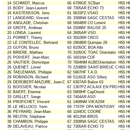
14
SCHMIDT, Marcus
66
6709GE SCBarr
H55 H
15
BODY, Jean-Laurent
69
7305AR ECHO 73
H55 H
16
KASTENSSON, Jens
61
0615PZ VSAO
H55 H
17
LANGEARD, Vincent
65
3308NA SAGC CESTAS
H55 H
18
ANGLADE, Christian
68
5604BR CO Lorient
H55 H
19
GROTE, Andreas
64
2508BF BALISE 25
H55 H
20
LONGA, Laurent
64
2605AR VSO
H55 H
21
PORRET, Thierry
63
3502BR CRCO
H55 H
22
LE CONTELLEC, Bertrand
69
2904BR Quimper 29
H55 H
23
GUYON, Bruno
63
8105OC BOA Albi
H55 H
24
BRIERE, Mathieu
70
3105OC TOAC Orientatio
H55 H
25
POIVERT, Jean-Marc
65
1601NA COF
H55 H
26
VAUTIER, Dominique
70
7604NM ALBEOrientation
H55 H
26
QUENET, Lionel
70
2208BR SAINT-BRIEUC OR
H55 H
26
TAELEMANS, Philippe
62
5907HF T.A.D.
H55 H
29
ROBINSON, Richard
68
5116GE ASO Sillery
H55 H
29
DEROBERT-MAZURE, Jean-Charles
67
6307AR Balise 63
H55 H
31
BOISSIER, Nicolas
67
1307PZ ACA AIX EN PROV
H55 H
32
BAERT, Etienne
63
5909HF CapOnord
H55 H
33
GRILLET, Serge
63
7404AR ASO
H55 H
34
PROFICHET, Vincent
61
1408NM VIK'AZIM
H55 H
35
LE HELLOCO, Yann
69
7707IF OPA MONTIGNY
H55 H
36
PEYRARD, Jean-Marc
68
1104OC COORE
H55 H
36
REUTIN, Stéphane
68
4012NA BROS
H55 H
38
CHAMBON, Philippe
67
3308NA SAGC CESTAS
H55 H
39
DELAVEAU, Patrice
62
7305AR ECHO 73
H55 H