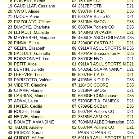
18
POIVERT, Axelle
02
1601NA COF
D21
19
GAUDILLAT, Cassiane
04
2517BF OTB
D21
20
VIVOT, Alisée
86
5907HF T.A.D.
D35
21
OZOUF, Anne
91
6307AR Balise 63
D21
22
PIZZOLATO, Céline
86
3319NA SMOG
D35
23
DUVOYE, Charlotte
90
8607NA Poitiers CO
D35
24
LEHAULT, Mathilde
96
1408NM VIK'AZIM
D21
25
MEYERBER, Morgane
86
4504CE ASCO ORLEANS
D35
26
PINNA, Siliza
04
3204OC CARTO 32
D21
27
GELIN, Elisabeth
89
6911AR ASUL SPORTS NAT
D35
28
BALLUET, Gabrielle
89
4204AR Boussole en F.
D35
29
BOISSONNET, Lea
03
8809GE HVO
D21
30
PETIT, Alice
01
6911AR ASUL SPORTS NAT
D21
30
BERTIN, Juliette
99
5402GE SCAPA NANCY
D21
32
LEFEVRE, Lou
96
5907HF T.A.D.
D21
33
PARIZOTTO, Valérie
86
4705NA N.O.R.D.
D35
34
VIBERT, Claudine
87
1104OC COORE
D35
35
CHAMP, Florine
02
3319NA SMOG
D21
36
CARRIAS, Marine
90
6803GE COMulhouse
D35
37
ADAM, Laura
93
5703GE T.A. FAMECK
D21
38
HAYER, Cécilia
87
6709GE SCBarr
D35
39
ROCHE, Heïdi
03
8607NA Poitiers CO
D21
40
HERVE, Manon
02
3318NA ASM CO
D21
41
BOUVET, AMANDINE
90
7604NM ALBEOrientation
D35
42
TALON, Anaëlle
02
8607NA Poitiers CO
D21
43
PICHON, Sarah
PASS_C PASS_C
D35
44
GUIDOT, Hélène
93
6911AR ASUL SPORTS NAT
D21