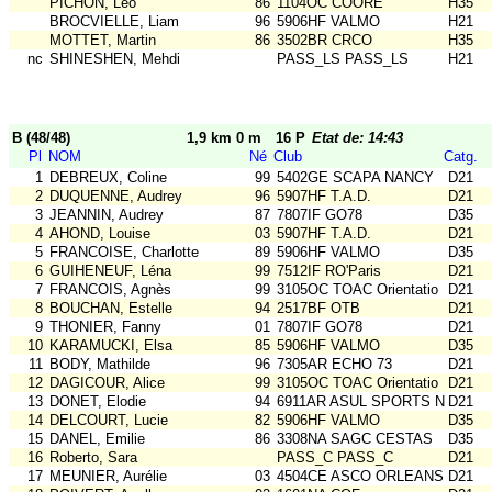
PICHON, Léo
86
1104OC COORE
H35
BROCVIELLE, Liam
96
5906HF VALMO
H21
MOTTET, Martin
86
3502BR CRCO
H35
nc
SHINESHEN, Mehdi
PASS_LS PASS_LS
H21
B (48/48)
1,9 km 0 m
16 P
Etat de: 14:43
Pl
NOM
Né
Club
Catg.
1
DEBREUX, Coline
99
5402GE SCAPA NANCY
D21
2
DUQUENNE, Audrey
96
5907HF T.A.D.
D21
3
JEANNIN, Audrey
87
7807IF GO78
D35
4
AHOND, Louise
03
5907HF T.A.D.
D21
5
FRANCOISE, Charlotte
89
5906HF VALMO
D35
6
GUIHENEUF, Léna
99
7512IF RO'Paris
D21
7
FRANCOIS, Agnès
99
3105OC TOAC Orientatio
D21
8
BOUCHAN, Estelle
94
2517BF OTB
D21
9
THONIER, Fanny
01
7807IF GO78
D21
10
KARAMUCKI, Elsa
85
5906HF VALMO
D35
11
BODY, Mathilde
96
7305AR ECHO 73
D21
12
DAGICOUR, Alice
99
3105OC TOAC Orientatio
D21
13
DONET, Elodie
94
6911AR ASUL SPORTS NAT
D21
14
DELCOURT, Lucie
82
5906HF VALMO
D35
15
DANEL, Emilie
86
3308NA SAGC CESTAS
D35
16
Roberto, Sara
PASS_C PASS_C
D21
17
MEUNIER, Aurélie
03
4504CE ASCO ORLEANS
D21