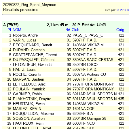
20250822_Rég_Sprint_Meymac
Résultats provisoires
créé par:
OE2010 ©
A (75/75)
2,1 km 45 m
20 P
Etat de: 14:43
Pl
NOM
Né
Club
Catg.
1
Roberto, Andre
02
PASS_C PASS_C
H21
2
VARIN, Lucas
01
5907HF T.A.D.
H21
3
PECQUENARD, Benoit
91
1408NM VIK'AZIM
H21
4
DURAND, Corentin
95
5907HF T.A.D.
H21
5
GRATTEPANCHE, Florent
98
5907HF T.A.D.
H21
6
DU PASQUIER, Clément
92
3308NA SAGC CESTAS
H21
7
LETONDEUR, Gwendal
96
3502BR CRCO
H21
8
HALTZ, Louis
97
5907HF T.A.D.
H21
9
ROCHE, Corentin
01
8607NA Poitiers CO
H21
10
MARSAN, Bastien
04
5907HF T.A.D.
H21
11
LE HELLOCO, Alec
04
7707IF OPA MONTIGNY
H21
12
POULAIN, Yannick
94
7707IF OPA MONTIGNY
H21
13
GARNIER, Robin
96
6911AR ASUL SPORTS NAT
H21
14
PLAKHOTNIK, Dmytro
87
6911AR ASUL SPORTS NAT
H35
15
HEURTAUX, Ewen
98
1408NM VIK'AZIM
H21
16
MARIEZ, KEVIN
02
1601NA COF
H21
17
BOUQUILLION, Maxime
95
6208HF B.A
H21
18
SOSSON, Aurélien
03
2904BR Quimper 29
H21
19
HAUTREUX, Rémi
98
6008HF NCO
H21
20
LECONTELLEC, Jozef
99
2517BF OTB
H21