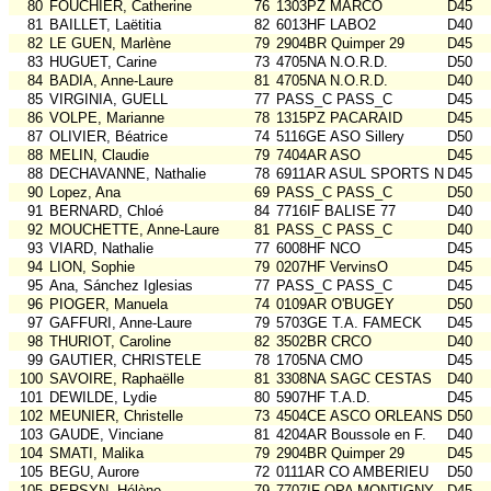
80
FOUCHIER, Catherine
76
1303PZ MARCO
D45
81
BAILLET, Laëtitia
82
6013HF LABO2
D40
82
LE GUEN, Marlène
79
2904BR Quimper 29
D45
83
HUGUET, Carine
73
4705NA N.O.R.D.
D50
84
BADIA, Anne-Laure
81
4705NA N.O.R.D.
D40
85
VIRGINIA, GUELL
77
PASS_C PASS_C
D45
86
VOLPE, Marianne
78
1315PZ PACARAID
D45
87
OLIVIER, Béatrice
74
5116GE ASO Sillery
D50
88
MELIN, Claudie
79
7404AR ASO
D45
88
DECHAVANNE, Nathalie
78
6911AR ASUL SPORTS NAT
D45
90
Lopez, Ana
69
PASS_C PASS_C
D50
91
BERNARD, Chloé
84
7716IF BALISE 77
D40
92
MOUCHETTE, Anne-Laure
81
PASS_C PASS_C
D40
93
VIARD, Nathalie
77
6008HF NCO
D45
94
LION, Sophie
79
0207HF VervinsO
D45
95
Ana, Sánchez Iglesias
77
PASS_C PASS_C
D45
96
PIOGER, Manuela
74
0109AR O'BUGEY
D50
97
GAFFURI, Anne-Laure
79
5703GE T.A. FAMECK
D45
98
THURIOT, Caroline
82
3502BR CRCO
D40
99
GAUTIER, CHRISTELE
78
1705NA CMO
D45
100
SAVOIRE, Raphaëlle
81
3308NA SAGC CESTAS
D40
101
DEWILDE, Lydie
80
5907HF T.A.D.
D45
102
MEUNIER, Christelle
73
4504CE ASCO ORLEANS
D50
103
GAUDE, Vinciane
81
4204AR Boussole en F.
D40
104
SMATI, Malika
79
2904BR Quimper 29
D45
105
BEGU, Aurore
72
0111AR CO AMBERIEU
D50
105
PERSYN, Hélène
79
7707IF OPA MONTIGNY
D45