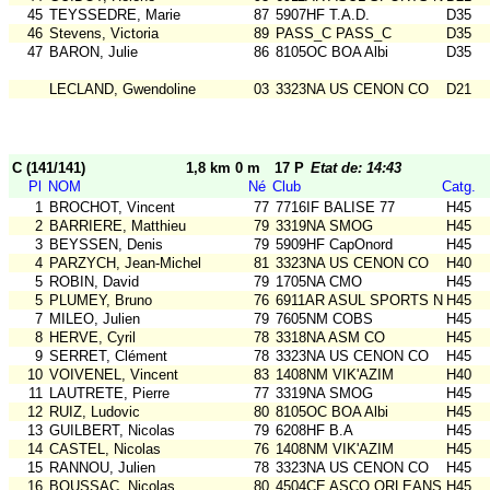
45
TEYSSEDRE, Marie
87
5907HF T.A.D.
D35
46
Stevens, Victoria
89
PASS_C PASS_C
D35
47
BARON, Julie
86
8105OC BOA Albi
D35
LECLAND, Gwendoline
03
3323NA US CENON CO
D21
C (141/141)
1,8 km 0 m
17 P
Etat de: 14:43
Pl
NOM
Né
Club
Catg.
1
BROCHOT, Vincent
77
7716IF BALISE 77
H45
2
BARRIERE, Matthieu
79
3319NA SMOG
H45
3
BEYSSEN, Denis
79
5909HF CapOnord
H45
4
PARZYCH, Jean-Michel
81
3323NA US CENON CO
H40
5
ROBIN, David
79
1705NA CMO
H45
5
PLUMEY, Bruno
76
6911AR ASUL SPORTS NAT
H45
7
MILEO, Julien
79
7605NM COBS
H45
8
HERVE, Cyril
78
3318NA ASM CO
H45
9
SERRET, Clément
78
3323NA US CENON CO
H45
10
VOIVENEL, Vincent
83
1408NM VIK'AZIM
H40
11
LAUTRETE, Pierre
77
3319NA SMOG
H45
12
RUIZ, Ludovic
80
8105OC BOA Albi
H45
13
GUILBERT, Nicolas
79
6208HF B.A
H45
14
CASTEL, Nicolas
76
1408NM VIK'AZIM
H45
15
RANNOU, Julien
78
3323NA US CENON CO
H45
16
BOUSSAC, Nicolas
80
4504CE ASCO ORLEANS
H45