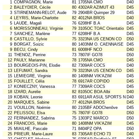
1
COMPAGNON, Marie
81
1705NA CMO
D40
2
BALEYDIER, Cécile
80
4302AR AZIMUT 43
D45
3
STIRNEMANN-RELOT, Aude
79
2904BR Quimper 29
D45
4
LEYRIS, Marie-Charlotte
82
4012NA BROS
D40
5
LAUDE, Magali
76
6208HF B.A
D45
6
MORISSONNEAU, Virginie
79
3105OC TOAC Orientatio
D45
7
SANCHEZ, Marlène
77
6208HF B.A
D45
8
CASTILLO, Sylvie
75
3323NA US CENON CO
D50
9
BORGAT, Soizic
80
1403NM O. CAENNAISE
D45
9
BECU, Cindy
81
6008HF NCO
D40
11
THENOZ, Perrine
73
7807IF GO78
D50
12
PAULY, Marianne
78
1705NA CMO
D45
13
BOURGEOIS-PIN, Elodie
82
7309AR COCS
D40
13
LEFUMAT, Sandra
79
3323NA US CENON CO
D45
15
LEMIEGRE, Virginie
80
1408NM VIK'AZIM
D45
15
FOUILLET, Célia
78
6917AR COPIDO
D45
17
KONIECZNY, Vanessa
77
7309AR COCS
D45
18
IZARD, Aurelie
82
8105OC BOA Albi
D40
19
KOBAN, Leonie
83
6911AR ASUL SPORTS NAT
D40
20
MARQUES, Sabine
77
4012NA BROS
D45
21
VOUILLON, Noémie
80
2105BF ADOChenôve
D45
22
PELISSOU, Elsa
75
7807IF GO78
D50
22
FERNANDEZ, Sabrina
75
1303PZ MARCO
D50
24
FRANCOIS, Marie
80
1408NM VIK'AZIM
D45
25
MIAILHE, Pascale
71
8404PZ OPA
D50
25
PRIEUR, Marie-Laure
83
7305AR ECHO 73
D40