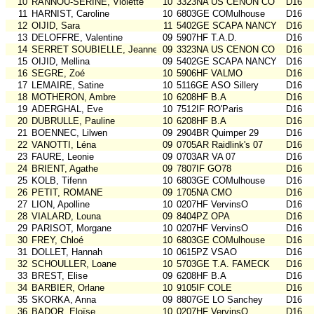
10
RANNOU-SERINE, Violette
10
3323NA US CENON CO
D16
11
HARNIST, Caroline
10
6803GE COMulhouse
D16
12
OIJID, Sara
11
5402GE SCAPA NANCY
D16
13
DELOFFRE, Valentine
09
5907HF T.A.D.
D16
14
SERRET SOUBIELLE, Jeanne
09
3323NA US CENON CO
D16
15
OIJID, Mellina
09
5402GE SCAPA NANCY
D16
16
SEGRE, Zoé
10
5906HF VALMO
D16
17
LEMAIRE, Satine
10
5116GE ASO Sillery
D16
18
MOTHERON, Ambre
10
6208HF B.A
D16
19
ADERGHAL, Eve
10
7512IF RO'Paris
D16
20
DUBRULLE, Pauline
10
6208HF B.A
D16
21
BOENNEC, Lilwen
09
2904BR Quimper 29
D16
22
VANOTTI, Léna
09
0705AR Raidlink's 07
D16
23
FAURE, Leonie
09
0703AR VA 07
D16
24
BRIENT, Agathe
09
7807IF GO78
D16
25
KOLB, Tifenn
10
6803GE COMulhouse
D16
26
PETIT, ROMANE
09
1705NA CMO
D16
27
LION, Apolline
10
0207HF VervinsO
D16
28
VIALARD, Louna
09
8404PZ OPA
D16
29
PARISOT, Morgane
10
0207HF VervinsO
D16
30
FREY, Chloé
10
6803GE COMulhouse
D16
31
DOLLET, Hannah
10
0615PZ VSAO
D16
32
SCHOULLER, Loane
10
5703GE T.A. FAMECK
D16
33
BREST, Elise
09
6208HF B.A
D16
34
BARBIER, Orlane
10
9105IF COLE
D16
35
SKORKA, Anna
09
8807GE LO Sanchey
D16
36
BADOR, Eloïse
10
0207HF VervinsO
D16