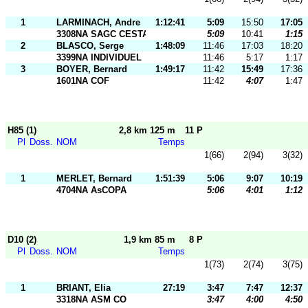
1
LARMINACH, Andre
1:12:41
5:09
15:50
17:05
3308NA SAGC CESTAS
5:09
10:41
1:15
2
BLASCO, Serge
1:48:09
11:46
17:03
18:20
3399NA INDIVIDUEL
11:46
5:17
1:17
3
BOYER, Bernard
1:49:17
11:42
15:49
17:36
1601NA COF
11:42
4:07
1:47
H85 (1)
2,8 km 125 m
11 P
Pl
Doss.
NOM
Temps
1(66)
2(94)
3(32)
1
MERLET, Bernard
1:51:39
5:06
9:07
10:19
4704NA AsCOPA
5:06
4:01
1:12
D10 (2)
1,9 km 85 m
8 P
Pl
Doss.
NOM
Temps
1(73)
2(74)
3(75)
1
BRIANT, Elia
27:19
3:47
7:47
12:37
3318NA ASM CO
3:47
4:00
4:50