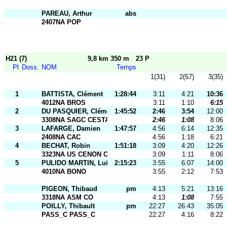
PAREAU, Arthur
abs
2407NA POP
H21 (7)
9,8 km 350 m
23 P
Pl
Doss.
NOM
Temps
1(31)
2(57)
3(35)
1
BATTISTA, Clément
1:28:44
3:11
4:21
10:36
4012NA BROS
3:11
1:10
6:15
2
DU PASQUIER, Clément
1:45:52
2:46
3:54
12:00
3308NA SAGC CESTAS
2:46
1:08
8:06
3
LAFARGE, Damien
1:47:57
4:56
6:14
12:35
2408NA CAC
4:56
1:18
6:21
4
BECHAT, Robin
1:51:18
3:09
4:20
12:26
3323NA US CENON CO
3:09
1:11
8:06
5
PULIDO MARTIN, Luis
2:15:23
3:55
6:07
14:00
4010NA BONO
3:55
2:12
7:53
PIGEON, Thibaud
pm
4:13
5:21
13:16
3318NA ASM CO
4:13
1:08
7:55
POILLY, Thibault
pm
22:27
26:43
35:05
PASS_C PASS_C
22:27
4:16
8:22