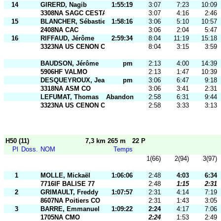
14
GIRERD, Nagib
1:55:19
3:07
7:23
10:09
3308NA SAGC CESTAS
3:07
4:16
2:46
15
BLANCHER, Sébastien
1:58:16
3:06
5:10
10:57
2408NA CAC
3:06
2:04
5:47
16
RIFFAUD, Jérôme
2:59:34
8:04
11:19
15:18
3323NA US CENON CO
8:04
3:15
3:59
BAUDSON, Jérôme
pm
2:13
4:00
14:39
5906HF VALMO
2:13
1:47
10:39
DESQUEYROUX, Jean-Philippe
pm
3:06
6:47
9:18
3318NA ASM CO
3:06
3:41
2:31
LEFUMAT, Thomas
Abandon
2:58
6:31
9:44
3323NA US CENON CO
2:58
3:33
3:13
H50 (11)
7,3 km 265 m
22 P
Pl
Doss.
NOM
Temps
1(66)
2(94)
3(97)
1
MOLLE, Mickaël
1:06:06
2:48
4:03
6:34
7716IF BALISE 77
2:48
1:15
2:31
2
GRIMAULT, Freddy
1:07:57
2:31
4:14
7:19
8607NA Poitiers CO
2:31
1:43
3:05
3
BARRE, Emmanuel
1:09:22
2:24
4:17
7:06
1705NA CMO
2:24
1:53
2:49