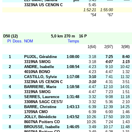
3323NA US CENON CO
5:45
1:52:21
1:55:00
*54
*67
D50 (12)
5,0 km 270 m
16 P
Pl
Doss.
NOM
Temps
1(64)
2(97)
3(98)
1
PUJOL, Géraldine
1:08:00
3:18
7:25
8:40
3319NA SMOG
3:18
4:07
1:15
2
ANDRE, Isabelle
1:08:54
4:23
9:10
10:42
4010NA BONO
4:23
4:47
1:32
3
CASTILLO, Sylvie
1:17:08
3:10
7:41
11:32
3323NA US CENON CO
3:10
4:31
3:51
4
BARRIERE, Marie
1:18:58
4:47
12:10
14:01
3319NA SMOG
4:47
7:23
1:51
5
SERRES, Laurence
1:31:48
3:32
9:08
11:18
3308NA SAGC CESTAS
3:32
5:36
2:10
6
BARRE, Christine
1:43:13
6:39
12:39
14:25
1705NA CMO
6:39
6:00
1:46
7
JOLLY, Bénédicte
1:43:52
10:26
17:50
19:33
8607NA Poitiers CO
10:26
7:24
1:43
8
BROUSSE, Isabelle
1:46:05
3:49
10:17
11:48
8607NA Poitiers CO
3:49
6:28
1:31