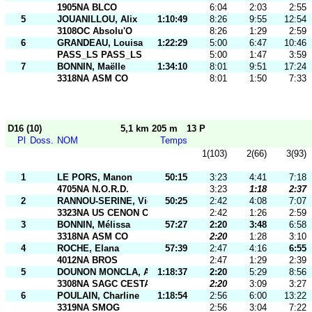
1905NA BLCO
6:04
2:03
2:55
5
JOUANILLOU, Alix
1:10:49
8:26
9:55
12:54
3108OC Absolu'O
8:26
1:29
2:59
6
GRANDEAU, Louisa
1:22:29
5:00
6:47
10:46
PASS_LS PASS_LS
5:00
1:47
3:59
7
BONNIN, Maëlle
1:34:10
8:01
9:51
17:24
3318NA ASM CO
8:01
1:50
7:33
D16 (10)
5,1 km 205 m
13 P
Pl
Doss.
NOM
Temps
1(103)
2(66)
3(93)
1
LE PORS, Manon
50:15
3:23
4:41
7:18
4705NA N.O.R.D.
3:23
1:18
2:37
2
RANNOU-SERINE, Violette
50:25
2:42
4:08
7:07
3323NA US CENON CO
2:42
1:26
2:59
3
BONNIN, Mélissa
57:27
2:20
3:48
6:58
3318NA ASM CO
2:20
1:28
3:10
4
ROCHE, Elana
57:39
2:47
4:16
6:55
4012NA BROS
2:47
1:29
2:39
5
DOUNON MONCLA, Alice
1:18:37
2:20
5:29
8:56
3308NA SAGC CESTAS
2:20
3:09
3:27
6
POULAIN, Charline
1:18:54
2:56
6:00
13:22
3319NA SMOG
2:56
3:04
7:22