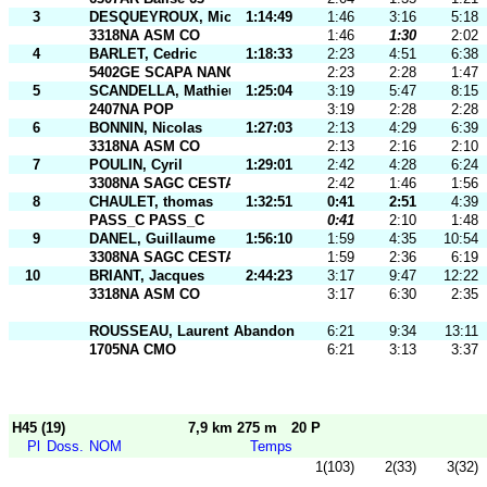
3
DESQUEYROUX, Michael
1:14:49
1:46
3:16
5:18
3318NA ASM CO
1:46
1:30
2:02
4
BARLET, Cedric
1:18:33
2:23
4:51
6:38
5402GE SCAPA NANCY
2:23
2:28
1:47
5
SCANDELLA, Mathieu
1:25:04
3:19
5:47
8:15
2407NA POP
3:19
2:28
2:28
6
BONNIN, Nicolas
1:27:03
2:13
4:29
6:39
3318NA ASM CO
2:13
2:16
2:10
7
POULIN, Cyril
1:29:01
2:42
4:28
6:24
3308NA SAGC CESTAS
2:42
1:46
1:56
8
CHAULET, thomas
1:32:51
0:41
2:51
4:39
PASS_C PASS_C
0:41
2:10
1:48
9
DANEL, Guillaume
1:56:10
1:59
4:35
10:54
3308NA SAGC CESTAS
1:59
2:36
6:19
10
BRIANT, Jacques
2:44:23
3:17
9:47
12:22
3318NA ASM CO
3:17
6:30
2:35
ROUSSEAU, Laurent
Abandon
6:21
9:34
13:11
1705NA CMO
6:21
3:13
3:37
H45 (19)
7,9 km 275 m
20 P
Pl
Doss.
NOM
Temps
1(103)
2(33)
3(32)