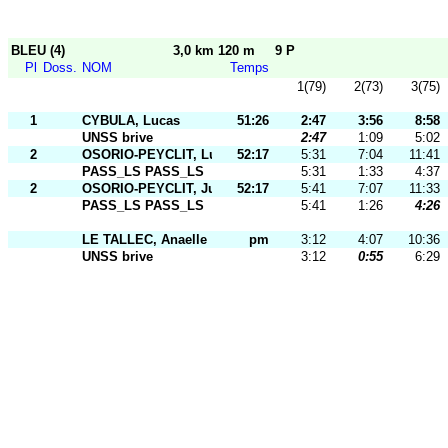
BLEU (4)
3,0 km 120 m
9 P
Pl
Doss.
NOM
Temps
1(79)
2(73)
3(75)
1
CYBULA, Lucas
51:26
2:47
3:56
8:58
UNSS brive
2:47
1:09
5:02
2
OSORIO-PEYCLIT, Lucie
52:17
5:31
7:04
11:41
PASS_LS PASS_LS
5:31
1:33
4:37
2
OSORIO-PEYCLIT, Juan
52:17
5:41
7:07
11:33
PASS_LS PASS_LS
5:41
1:26
4:26
LE TALLEC, Anaelle
pm
3:12
4:07
10:36
UNSS brive
3:12
0:55
6:29