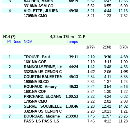
3
VACHER, Martin
44:19
5:52
6:47
12:56
3318NA ASM CO
5:52
0:55
6:09
4
VIOLETTE, JULIEN
49:38
3:21
4:44
12:16
1705NA CMO
3:21
1:23
7:32
H14 (7)
4,3 km 175 m
11 P
Pl
Doss.
NOM
Temps
1(79)
2(34)
3(70)
1
TROUVE, Paul
39:11
2:19
3:30
4:39
1601NA COF
2:19
1:11
1:09
2
RANNOU-SERINE, Léon
44:24
1:42
3:48
4:56
3323NA US CENON CO
1:42
2:06
1:08
3
COURTIN BALESTRAT, Jules
45:13
2:34
4:11
5:35
1905NA BLCO
2:34
1:37
1:24
4
ROUHAUD, Amory
49:33
2:24
3:54
5:16
1601NA COF
2:24
1:30
1:22
5
PRICHARD, ELOANN
1:00:53
2:22
4:24
6:32
1705NA CMO
2:22
2:02
2:08
6
SERRET SOUBIELLE, Armand
1:38:46
2:28
12:41
14:02
3323NA US CENON CO
2:28
10:13
1:21
7
BOURDAIS, Maxime
2:39:03
7:45
11:57
23:25
PASS_LS PASS_LS
7:45
4:12
11:28