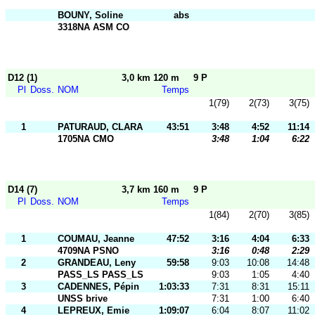
BOUNY, Soline
abs
3318NA ASM CO
D12 (1)
3,0 km 120 m
9 P
Pl
Doss.
NOM
Temps
1(79)
2(73)
3(75)
1
PATURAUD, CLARA
43:51
3:48
4:52
11:14
1705NA CMO
3:48
1:04
6:22
D14 (7)
3,7 km 160 m
9 P
Pl
Doss.
NOM
Temps
1(84)
2(70)
3(85)
1
COUMAU, Jeanne
47:52
3:16
4:04
6:33
4709NA PSNO
3:16
0:48
2:29
2
GRANDEAU, Leny
59:58
9:03
10:08
14:48
PASS_LS PASS_LS
9:03
1:05
4:40
3
CADENNES, Pépin
1:03:33
7:31
8:31
15:11
UNSS brive
7:31
1:00
6:40
4
LEPREUX, Emie
1:09:07
6:04
8:07
11:02