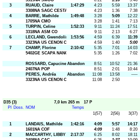
3
RUAUD, Claire
1:47:29
4:23
5:59
13:37
3308NA SAGC CESTAS
4:23
1:36
7:38
4
BARRE, Mathilde
1:49:48
3:28
5:09
12:22
1705NA CMO
3:28
1:41
7:13
5
TURPIN, Celine
1:52:33
9:11
11:24
17:51
3318NA ASM CO
9:11
2:13
6:27
6
LECLAND, Gwendoline
1:53:56
4:59
6:39
11:39
3323NA US CENON CO
4:59
1:40
5:00
7
CHAMP, Florine
2:10:42
5:35
7:01
14:03
5402GE SCAPA NANCY
5:35
1:26
7:02
ROSSARD, Capucine
Abandon
8:51
10:52
21:36
2407NA POP
8:51
2:01
10:44
PERES, Andréa
Abandon
11:08
13:58
-----
3323NA US CENON CO
11:08
2:50
D35 (3)
7,0 km 265 m
17 P
Pl
Doss.
NOM
Temps
1(57)
2(56)
3(37)
1
LANDAIS, Mathilde
1:42:16
4:09
5:57
14:17
1601NA COF
4:09
1:48
8:20
2
MACCARTHY, LIBBY
2:17:37
6:25
8:02
18:11
2408NA CAC
6:25
1:37
10:09