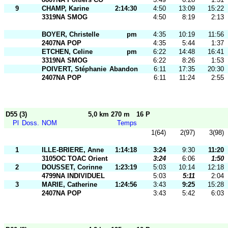
9
CHAMP, Karine
2:14:30
4:50
13:09
15:22
3319NA SMOG
4:50
8:19
2:13
BOYER, Christelle
pm
4:35
10:19
11:56
2407NA POP
4:35
5:44
1:37
ETCHEN, Celine
pm
6:22
14:48
16:41
3319NA SMOG
6:22
8:26
1:53
POIVERT, Stéphanie
Abandon
6:11
17:35
20:30
2407NA POP
6:11
11:24
2:55
D55 (3)
5,0 km 270 m
16 P
Pl
Doss.
NOM
Temps
1(64)
2(97)
3(98)
1
ILLE-BRIERE, Anne
1:14:18
3:24
9:30
11:20
3105OC TOAC Orientatio
3:24
6:06
1:50
2
DOUSSET, Corinne
1:23:19
5:03
10:14
12:18
4799NA INDIVIDUEL
5:03
5:11
2:04
3
MARIE, Catherine
1:24:56
3:43
9:25
15:28
2407NA POP
3:43
5:42
6:03