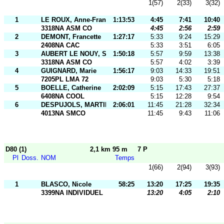
1(57)
2(33)
3(32)
1
LE ROUX, Anne-Francoise
1:13:53
4:45
7:41
10:40
3318NA ASM CO
4:45
2:56
2:59
2
DEMONT, Francette
1:27:17
5:33
9:24
15:29
2408NA CAC
5:33
3:51
6:05
3
AUBERT LE NOUY, Sylvie
1:50:18
5:57
9:59
13:38
3318NA ASM CO
5:57
4:02
3:39
4
GUIGNARD, Marie
1:56:17
9:03
14:33
19:51
7205PL LMA 72
9:03
5:30
5:18
5
BOELLE, Catherine
2:02:09
5:15
17:43
27:37
6408NA COOL
5:15
12:28
9:54
6
DESPUJOLS, MARTINE
2:06:01
11:45
21:28
32:34
4013NA SMCO
11:45
9:43
11:06
D80 (1)
2,1 km 95 m
7 P
Pl
Doss.
NOM
Temps
1(66)
2(94)
3(93)
1
BLASCO, Nicole
58:25
13:20
17:25
19:35
3399NA INDIVIDUEL
13:20
4:05
2:10