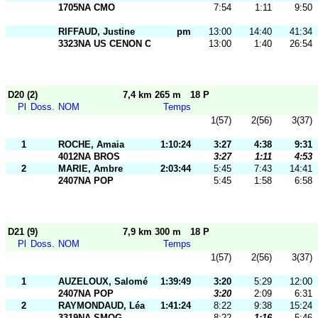
1705NA CMO
7:54
1:11
9:50
RIFFAUD, Justine
pm
13:00
14:40
41:34
3323NA US CENON CO
13:00
1:40
26:54
D20 (2)
7,4 km 265 m
18 P
Pl
Doss.
NOM
Temps
1(57)
2(56)
3(37)
1
ROCHE, Amaia
1:10:24
3:27
4:38
9:31
4012NA BROS
3:27
1:11
4:53
2
MARIE, Ambre
2:03:44
5:45
7:43
14:41
2407NA POP
5:45
1:58
6:58
D21 (9)
7,9 km 300 m
18 P
Pl
Doss.
NOM
Temps
1(57)
2(56)
3(37)
1
AUZELOUX, Salomé
1:39:49
3:20
5:29
12:00
2407NA POP
3:20
2:09
6:31
2
RAYMONDAUD, Léa
1:41:24
8:22
9:38
15:24
3319NA SMOG
8:22
1:16
5:46