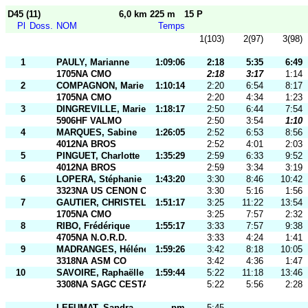
D45 (11)
6,0 km 225 m
15 P
Pl
Doss.
NOM
Temps
1(103)
2(97)
3(98)
1
PAULY, Marianne
1:09:06
2:18
5:35
6:49
1705NA CMO
2:18
3:17
1:14
2
COMPAGNON, Marie
1:10:14
2:20
6:54
8:17
1705NA CMO
2:20
4:34
1:23
3
DINGREVILLE, Marie
1:18:17
2:50
6:44
7:54
5906HF VALMO
2:50
3:54
1:10
4
MARQUES, Sabine
1:26:05
2:52
6:53
8:56
4012NA BROS
2:52
4:01
2:03
5
PINGUET, Charlotte
1:35:29
2:59
6:33
9:52
4012NA BROS
2:59
3:34
3:19
6
LOPERA, Stéphanie
1:43:20
3:30
8:46
10:42
3323NA US CENON CO
3:30
5:16
1:56
7
GAUTIER, CHRISTELE
1:51:17
3:25
11:22
13:54
1705NA CMO
3:25
7:57
2:32
8
RIBO, Frédérique
1:55:17
3:33
7:57
9:38
4705NA N.O.R.D.
3:33
4:24
1:41
9
MADRANGES, Héléne
1:59:26
3:42
8:18
10:05
3318NA ASM CO
3:42
4:36
1:47
10
SAVOIRE, Raphaëlle
1:59:44
5:22
11:18
13:46
3308NA SAGC CESTAS
5:22
5:56
2:28
LEFUMAT, Sandra
pm
5:45
-----
-----