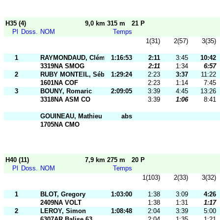
H35 (4)
9,0 km 315 m
21 P
Pl
Doss.
NOM
Temps
1(31)
2(57)
3(35)
1
RAYMONDAUD, Clément
1:16:53
2:11
3:45
10:42
3319NA SMOG
2:11
1:34
6:57
2
RUBY MONTEIL, Sébastien
1:29:24
2:23
3:37
11:22
1601NA COF
2:23
1:14
7:45
3
BOUNY, Romaric
2:09:05
3:39
4:45
13:26
3318NA ASM CO
3:39
1:06
8:41
GOUINEAU, Mathieu
abs
1705NA CMO
H40 (11)
7,9 km 275 m
20 P
Pl
Doss.
NOM
Temps
1(103)
2(33)
3(32)
1
BLOT, Gregory
1:03:00
1:38
3:09
4:26
2409NA VOLT
1:38
1:31
1:17
2
LEROY, Simon
1:08:48
2:04
3:39
5:00
6307AR Balise 63
2:04
1:35
1:21