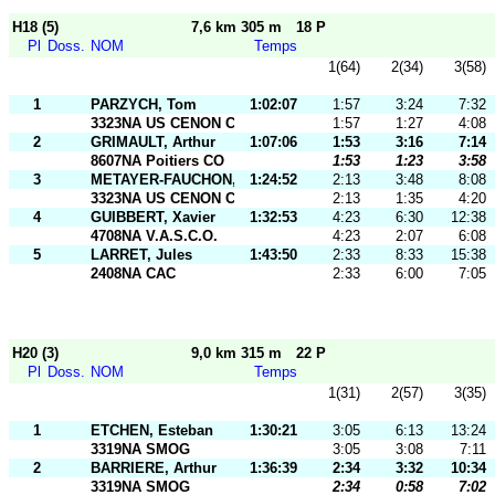
H18 (5)
7,6 km 305 m
18 P
Pl
Doss.
NOM
Temps
1(64)
2(34)
3(58)
1
PARZYCH, Tom
1:02:07
1:57
3:24
7:32
3323NA US CENON CO
1:57
1:27
4:08
2
GRIMAULT, Arthur
1:07:06
1:53
3:16
7:14
8607NA Poitiers CO
1:53
1:23
3:58
3
METAYER-FAUCHON, Pablo
1:24:52
2:13
3:48
8:08
3323NA US CENON CO
2:13
1:35
4:20
4
GUIBBERT, Xavier
1:32:53
4:23
6:30
12:38
4708NA V.A.S.C.O.
4:23
2:07
6:08
5
LARRET, Jules
1:43:50
2:33
8:33
15:38
2408NA CAC
2:33
6:00
7:05
H20 (3)
9,0 km 315 m
22 P
Pl
Doss.
NOM
Temps
1(31)
2(57)
3(35)
1
ETCHEN, Esteban
1:30:21
3:05
6:13
13:24
3319NA SMOG
3:05
3:08
7:11
2
BARRIERE, Arthur
1:36:39
2:34
3:32
10:34
3319NA SMOG
2:34
0:58
7:02