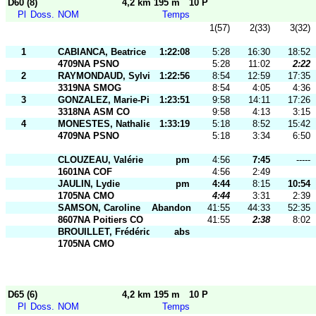
D60 (8)
4,2 km 195 m
10 P
Pl
Doss.
NOM
Temps
1(57)
2(33)
3(32)
1
CABIANCA, Beatrice
1:22:08
5:28
16:30
18:52
4709NA PSNO
5:28
11:02
2:22
2
RAYMONDAUD, Sylvie
1:22:56
8:54
12:59
17:35
3319NA SMOG
8:54
4:05
4:36
3
GONZALEZ, Marie-Pierre
1:23:51
9:58
14:11
17:26
3318NA ASM CO
9:58
4:13
3:15
4
MONESTES, Nathalie
1:33:19
5:18
8:52
15:42
4709NA PSNO
5:18
3:34
6:50
CLOUZEAU, Valérie
pm
4:56
7:45
-----
1601NA COF
4:56
2:49
JAULIN, Lydie
pm
4:44
8:15
10:54
1705NA CMO
4:44
3:31
2:39
SAMSON, Caroline
Abandon
41:55
44:33
52:35
8607NA Poitiers CO
41:55
2:38
8:02
BROUILLET, Frédérique
abs
1705NA CMO
D65 (6)
4,2 km 195 m
10 P
Pl
Doss.
NOM
Temps