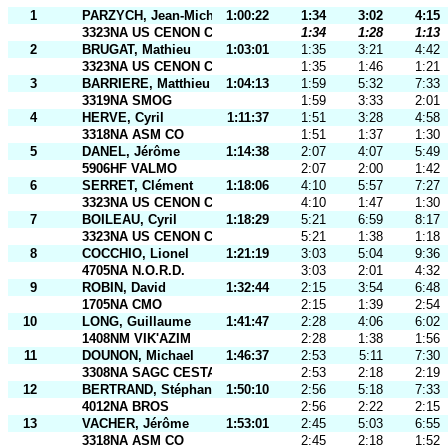
1
PARZYCH, Jean-Michel
1:00:22
1:34
3:02
4:15
3323NA US CENON CO
1:34
1:28
1:13
2
BRUGAT, Mathieu
1:03:01
1:35
3:21
4:42
3323NA US CENON CO
1:35
1:46
1:21
3
BARRIERE, Matthieu
1:04:13
1:59
5:32
7:33
3319NA SMOG
1:59
3:33
2:01
4
HERVE, Cyril
1:11:37
1:51
3:28
4:58
3318NA ASM CO
1:51
1:37
1:30
5
DANEL, Jérôme
1:14:38
2:07
4:07
5:49
5906HF VALMO
2:07
2:00
1:42
6
SERRET, Clément
1:18:06
4:10
5:57
7:27
3323NA US CENON CO
4:10
1:47
1:30
7
BOILEAU, Cyril
1:18:29
5:21
6:59
8:17
3323NA US CENON CO
5:21
1:38
1:18
8
COCCHIO, Lionel
1:21:19
3:03
5:04
9:36
4705NA N.O.R.D.
3:03
2:01
4:32
9
ROBIN, David
1:32:44
2:15
3:54
6:48
1705NA CMO
2:15
1:39
2:54
10
LONG, Guillaume
1:41:47
2:28
4:06
6:02
1408NM VIK'AZIM
2:28
1:38
1:56
11
DOUNON, Michael
1:46:37
2:53
5:11
7:30
3308NA SAGC CESTAS
2:53
2:18
2:19
12
BERTRAND, Stéphane
1:50:10
2:56
5:18
7:33
4012NA BROS
2:56
2:22
2:15
13
VACHER, Jérôme
1:53:01
2:45
5:03
6:55
3318NA ASM CO
2:45
2:18
1:52