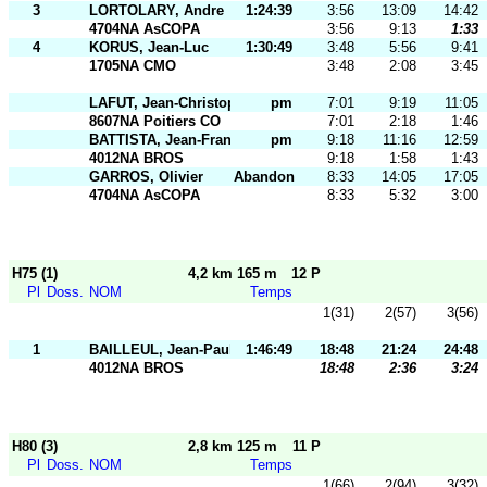
3
LORTOLARY, Andre
1:24:39
3:56
13:09
14:42
4704NA AsCOPA
3:56
9:13
1:33
4
KORUS, Jean-Luc
1:30:49
3:48
5:56
9:41
1705NA CMO
3:48
2:08
3:45
LAFUT, Jean-Christophe
pm
7:01
9:19
11:05
8607NA Poitiers CO
7:01
2:18
1:46
BATTISTA, Jean-François
pm
9:18
11:16
12:59
4012NA BROS
9:18
1:58
1:43
GARROS, Olivier
Abandon
8:33
14:05
17:05
4704NA AsCOPA
8:33
5:32
3:00
H75 (1)
4,2 km 165 m
12 P
Pl
Doss.
NOM
Temps
1(31)
2(57)
3(56)
1
BAILLEUL, Jean-Paul
1:46:49
18:48
21:24
24:48
4012NA BROS
18:48
2:36
3:24
H80 (3)
2,8 km 125 m
11 P
Pl
Doss.
NOM
Temps
1(66)
2(94)
3(32)