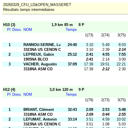
20260329_CFU_LD&OPEN_MASSERET
Résultats temps intermédiaires
H10 (3)
1,9 km 85 m
8 P
Pl
Doss.
NOM
Temps
1(73)
2(74)
3(75)
1
RANNOU-SERINE, Lucien
24:40
3:10
5:49
8:03
3323NA US CENON CO
3:10
2:39
2:14
2
LEPREUX, Gabin
25:12
2:41
4:55
7:55
1905NA BLCO
2:41
2:14
3:00
3
VACHER, Augustin
37:09
17:39
19:51
22:21
3318NA ASM CO
17:39
2:12
2:30
H12 (4)
3,0 km 120 m
9 P
Pl
Doss.
NOM
Temps
1(79)
2(73)
3(75)
1
BRIANT, Clément
32:43
2:09
2:53
5:48
3318NA ASM CO
2:09
0:44
2:55
2
LEFUMAT, Antonin
33:14
3:51
4:59
10:02
3323NA US CENON CO
3:51
1:08
5:03