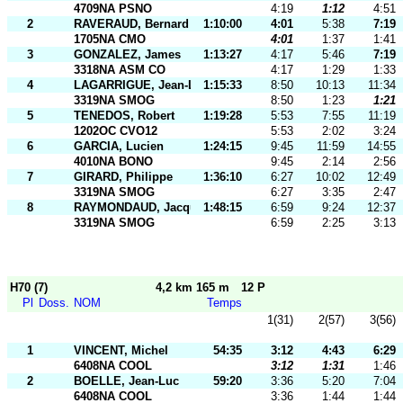
4709NA PSNO
4:19
1:12
4:51
2
RAVERAUD, Bernard
1:10:00
4:01
5:38
7:19
1705NA CMO
4:01
1:37
1:41
3
GONZALEZ, James
1:13:27
4:17
5:46
7:19
3318NA ASM CO
4:17
1:29
1:33
4
LAGARRIGUE, Jean-Luc
1:15:33
8:50
10:13
11:34
3319NA SMOG
8:50
1:23
1:21
5
TENEDOS, Robert
1:19:28
5:53
7:55
11:19
1202OC CVO12
5:53
2:02
3:24
6
GARCIA, Lucien
1:24:15
9:45
11:59
14:55
4010NA BONO
9:45
2:14
2:56
7
GIRARD, Philippe
1:36:10
6:27
10:02
12:49
3319NA SMOG
6:27
3:35
2:47
8
RAYMONDAUD, Jacques
1:48:15
6:59
9:24
12:37
3319NA SMOG
6:59
2:25
3:13
H70 (7)
4,2 km 165 m
12 P
Pl
Doss.
NOM
Temps
1(31)
2(57)
3(56)
1
VINCENT, Michel
54:35
3:12
4:43
6:29
6408NA COOL
3:12
1:31
1:46
2
BOELLE, Jean-Luc
59:20
3:36
5:20
7:04
6408NA COOL
3:36
1:44
1:44