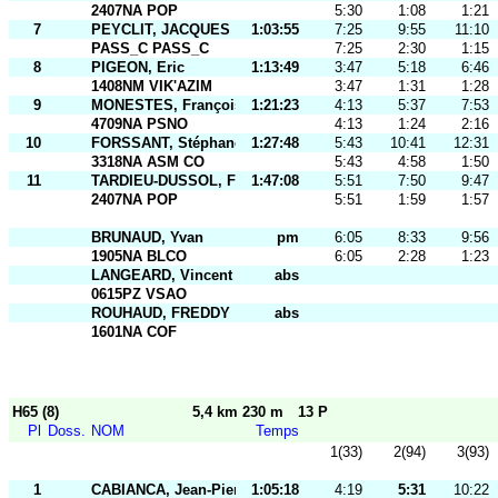
2407NA POP
5:30
1:08
1:21
7
PEYCLIT, JACQUES
1:03:55
7:25
9:55
11:10
PASS_C PASS_C
7:25
2:30
1:15
8
PIGEON, Eric
1:13:49
3:47
5:18
6:46
1408NM VIK'AZIM
3:47
1:31
1:28
9
MONESTES, François
1:21:23
4:13
5:37
7:53
4709NA PSNO
4:13
1:24
2:16
10
FORSSANT, Stéphane
1:27:48
5:43
10:41
12:31
3318NA ASM CO
5:43
4:58
1:50
11
TARDIEU-DUSSOL, Frédéric
1:47:08
5:51
7:50
9:47
2407NA POP
5:51
1:59
1:57
BRUNAUD, Yvan
pm
6:05
8:33
9:56
1905NA BLCO
6:05
2:28
1:23
LANGEARD, Vincent
abs
0615PZ VSAO
ROUHAUD, FREDDY
abs
1601NA COF
H65 (8)
5,4 km 230 m
13 P
Pl
Doss.
NOM
Temps
1(33)
2(94)
3(93)
1
CABIANCA, Jean-Pierre
1:05:18
4:19
5:31
10:22