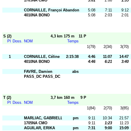
1705NA CMO
5:01
2:08
1:35
CORNAILLE, François
Abandon
5:08
7:11
9:12
4010NA BONO
5:08
2:03
2:01
S (2)
4,3 km 175 m
11 P
Pl
Doss.
NOM
Temps
1(79)
2(34)
3(70)
1
CORNAILLE, Céline
2:15:38
4:46
11:07
14:47
4010NA BONO
4:46
6:21
3:40
FAVRE, Damien
abs
PASS_DC PASS_DC
T (2)
3,7 km 160 m
9 P
Pl
Doss.
NOM
Temps
1(84)
2(70)
3(85)
MARLIAC, GABRIELLE
pm
9:11
10:34
21:57
1705NA CMO
9:11
1:23
11:23
AGUILAR, ERIKA
pm
7:31
9:00
15:09