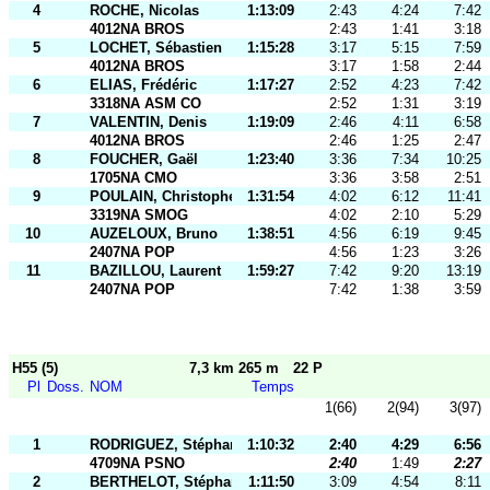
4
ROCHE, Nicolas
1:13:09
2:43
4:24
7:42
4012NA BROS
2:43
1:41
3:18
5
LOCHET, Sébastien
1:15:28
3:17
5:15
7:59
4012NA BROS
3:17
1:58
2:44
6
ELIAS, Frédéric
1:17:27
2:52
4:23
7:42
3318NA ASM CO
2:52
1:31
3:19
7
VALENTIN, Denis
1:19:09
2:46
4:11
6:58
4012NA BROS
2:46
1:25
2:47
8
FOUCHER, Gaël
1:23:40
3:36
7:34
10:25
1705NA CMO
3:36
3:58
2:51
9
POULAIN, Christophe
1:31:54
4:02
6:12
11:41
3319NA SMOG
4:02
2:10
5:29
10
AUZELOUX, Bruno
1:38:51
4:56
6:19
9:45
2407NA POP
4:56
1:23
3:26
11
BAZILLOU, Laurent
1:59:27
7:42
9:20
13:19
2407NA POP
7:42
1:38
3:59
H55 (5)
7,3 km 265 m
22 P
Pl
Doss.
NOM
Temps
1(66)
2(94)
3(97)
1
RODRIGUEZ, Stéphane
1:10:32
2:40
4:29
6:56
4709NA PSNO
2:40
1:49
2:27
2
BERTHELOT, Stéphane
1:11:50
3:09
4:54
8:11