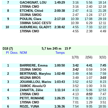
7
GACHIGNAT, LOU
1:49:29
3:16
5:56
18:14
1705NA CMO
3:16
2:40
12:18
8
ETCHEN, Chloé
2:00:38
2:47
4:11
21:28
3319NA SMOG
2:47
1:24
17:17
9
POULIN, Clara
2:17:18
10:39
17:08
29:19
3308NA SAGC CESTAS
10:39
6:29
12:11
10
AUDUREAU, GLADYS
2:38:42
4:55
7:33
12:22
1705NA CMO
4:55
2:38
4:49
D18 (7)
5,7 km 245 m
15 P
Pl
Doss.
NOM
Temps
1(70)
2(56)
3(32)
1
BARRIERE, Emma
1:00:50
3:42
4:41
7:45
3319NA SMOG
3:42
0:59
3:04
2
BERTRAND, Marylou
1:02:48
3:49
4:56
7:59
4012NA BROS
3:49
1:07
3:03
3
JOUANILLOU, Marine
1:03:43
3:52
4:52
8:23
3108OC Absolu'O
3:52
1:00
3:31
4
ZANATTA, Zélie
1:11:14
4:13
5:06
12:53
1705NA CMO
4:13
0:53
7:47
5
PETIT, ROMANE
1:26:35
7:01
8:30
12:21
1705NA CMO
7:01
1:29
3:51
6
ROZE, YUNA
1:36:36
7:54
9:05
18:55