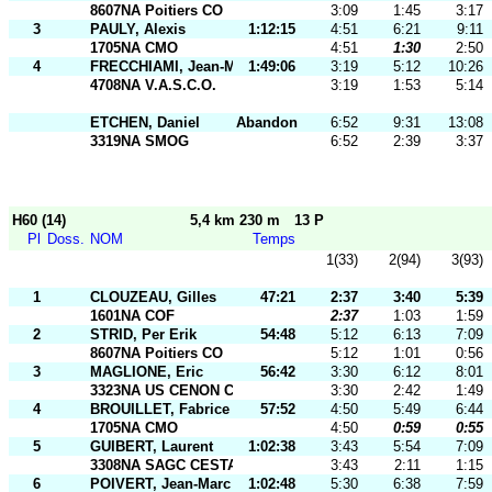
8607NA Poitiers CO
3:09
1:45
3:17
3
PAULY, Alexis
1:12:15
4:51
6:21
9:11
1705NA CMO
4:51
1:30
2:50
4
FRECCHIAMI, Jean-Marc
1:49:06
3:19
5:12
10:26
4708NA V.A.S.C.O.
3:19
1:53
5:14
ETCHEN, Daniel
Abandon
6:52
9:31
13:08
3319NA SMOG
6:52
2:39
3:37
H60 (14)
5,4 km 230 m
13 P
Pl
Doss.
NOM
Temps
1(33)
2(94)
3(93)
1
CLOUZEAU, Gilles
47:21
2:37
3:40
5:39
1601NA COF
2:37
1:03
1:59
2
STRID, Per Erik
54:48
5:12
6:13
7:09
8607NA Poitiers CO
5:12
1:01
0:56
3
MAGLIONE, Eric
56:42
3:30
6:12
8:01
3323NA US CENON CO
3:30
2:42
1:49
4
BROUILLET, Fabrice
57:52
4:50
5:49
6:44
1705NA CMO
4:50
0:59
0:55
5
GUIBERT, Laurent
1:02:38
3:43
5:54
7:09
3308NA SAGC CESTAS
3:43
2:11
1:15
6
POIVERT, Jean-Marc
1:02:48
5:30
6:38
7:59