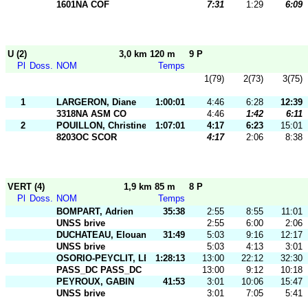
1601NA COF
7:31
1:29
6:09
U (2)
3,0 km 120 m
9 P
Pl
Doss.
NOM
Temps
1(79)
2(73)
3(75)
1
LARGERON, Diane
1:00:01
4:46
6:28
12:39
3318NA ASM CO
4:46
1:42
6:11
2
POUILLON, Christine
1:07:01
4:17
6:23
15:01
8203OC SCOR
4:17
2:06
8:38
VERT (4)
1,9 km 85 m
8 P
Pl
Doss.
NOM
Temps
BOMPART, Adrien
35:38
2:55
8:55
11:01
UNSS brive
2:55
6:00
2:06
DUCHATEAU, Elouane
31:49
5:03
9:16
12:17
UNSS brive
5:03
4:13
3:01
OSORIO-PEYCLIT, LEONIE
1:28:13
13:00
22:12
32:30
PASS_DC PASS_DC
13:00
9:12
10:18
PEYROUX, GABIN
41:53
3:01
10:06
15:47
UNSS brive
3:01
7:05
5:41