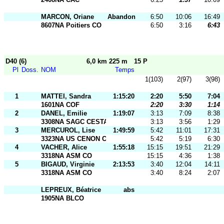
MARCON, Oriane
Abandon
6:50
10:06
16:49
8607NA Poitiers CO
6:50
3:16
6:43
D40 (6)
6,0 km 225 m
15 P
Pl
Doss.
NOM
Temps
1(103)
2(97)
3(98)
1
MATTEI, Sandra
1:15:20
2:20
5:50
7:04
1601NA COF
2:20
3:30
1:14
2
DANEL, Emilie
1:19:07
3:13
7:09
8:38
3308NA SAGC CESTAS
3:13
3:56
1:29
3
MERCUROL, Lise
1:49:59
5:42
11:01
17:31
3323NA US CENON CO
5:42
5:19
6:30
4
VACHER, Alice
1:55:18
15:15
19:51
21:29
3318NA ASM CO
15:15
4:36
1:38
5
BIGAUD, Virginie
2:13:53
3:40
12:04
14:11
3318NA ASM CO
3:40
8:24
2:07
LEPREUX, Béatrice
abs
1905NA BLCO