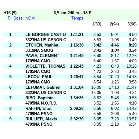
H16 (9)
6,5 km 240 m
18 P
Pl
Doss.
NOM
Temps
1(33)
2(94)
3(98)
1
LE BORGNE-CASTILLO, Titouan
1:11:21
3:53
5:01
8:50
3323NA US CENON CO
3:53
1:08
3:49
2
ETCHEN, Mathieu
1:16:38
3:42
4:46
8:20
3319NA SMOG
3:42
1:04
3:34
3
PAVIE, CLEMENT
1:21:45
6:40
8:17
12:26
1705NA CMO
6:40
1:37
4:09
4
VIOLETTE, THOMAS
1:22:45
4:23
6:43
10:28
1705NA CMO
4:23
2:20
3:45
5
LECOU, PAUL
1:26:47
8:54
10:20
14:18
1705NA CMO
8:54
1:26
3:58
6
LEFUMAT, Gabriel
1:31:04
16:05
17:13
21:47
3323NA US CENON CO
16:05
1:08
4:34
7
RIBO, Baptiste
1:34:26
3:52
5:48
9:58
4705NA N.O.R.D.
3:52
1:56
4:10
8
RAFFIN, Eliot
2:09:28
6:56
9:02
14:42
4709NA PSNO
6:56
2:06
5:40
9
RULLIER, Alexis
2:32:30
5:05
7:23
13:57
4709NA PSNO
5:05
2:18
6:34