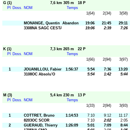
G (1)
7,6 km 305 m
18 P
Pl
Doss.
NOM
Temps
1(64)
2(34)
3(58)
MONANGE, Quentin
Abandon
19:06
21:45
29:11
3308NA SAGC CESTAS
19:06
2:39
7:26
K (1)
7,3 km 265 m
22 P
Pl
Doss.
NOM
Temps
1(66)
2(94)
3(97)
1
JOUANILLOU, Fabien
1:56:37
5:54
7:36
13:20
3108OC Absolu'O
5:54
1:42
5:44
M (3)
5,4 km 230 m
13 P
Pl
Doss.
NOM
Temps
1(33)
2(94)
3(93)
1
COTTRET, Bruno
1:14:53
7:10
9:12
11:17
8203OC SCOR
7:10
2:02
2:05
2
GUERAUD, Thierry
1:26:09
5:01
7:09
8:44