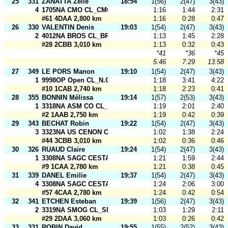
25
331
ZANATTA Zélie
18:54
1(56)
2(47)
3(43)
4
1705NA CMO CL_CMO 1
1:16
1:44
2:31
#61 4DAA 2,800 km
1:16
0:28
0:47
26
330
VALENTIN Denis
19:03
1(54)
2(47)
3(43)
2
4012NA BROS CL_BROS 1
1:13
1:45
2:28
#28 2CBB 3,010 km
1:13
0:32
0:43
*41
*36
*45
5:46
7:29
13:58
27
349
LE PORS Manon
19:10
1(54)
2(47)
3(43)
1
9998OP Open CL_N.O.R.D. Open
1:18
3:41
4:22
#10 1CAB 2,740 km
1:18
2:23
0:41
28
355
BONNIN Mélissa
19:14
1(57)
2(53)
3(43)
1
3318NA ASM CO CL_ASM CO1
1:19
2:01
2:40
#2 1AAB 2,750 km
1:19
0:42
0:39
29
343
BECHAT Robin
19:22
1(54)
2(47)
3(43)
3
3323NA US CENON CO CL_USCCO - Relais B
1:02
1:38
2:24
#44 3CBB 3,010 km
1:02
0:36
0:46
30
326
RUAUD Claire
19:24
1(54)
2(47)
3(43)
1
3308NA SAGC CESTAS CL_SAGC 2
1:21
1:59
2:44
#9 1CAA 2,780 km
1:21
0:38
0:45
31
339
DANEL Emilie
19:37
1(54)
2(47)
3(43)
4
3308NA SAGC CESTAS CL_SAGC 1
1:24
2:06
3:00
#57 4CAA 2,780 km
1:24
0:42
0:54
32
341
ETCHEN Esteban
19:39
1(56)
2(47)
3(43)
2
3319NA SMOG CL_SMOG la famille
1:03
1:29
2:11
#29 2DAA 3,060 km
1:03
0:26
0:42
33
331
ROBIN David
19:55
1(55)
2(52)
3(43)