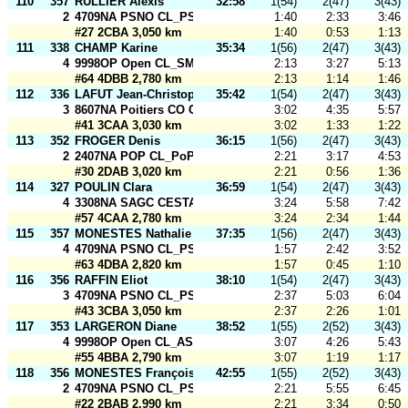
110
357
RULLIER Alexis
32:58
1(54)
2(47)
3(43)
2
4709NA PSNO CL_PSNO
1:40
2:33
3:46
#27 2CBA 3,050 km
1:40
0:53
1:13
111
338
CHAMP Karine
35:34
1(56)
2(47)
3(43)
4
9998OP Open CL_SMOG Open
2:13
3:27
5:13
#64 4DBB 2,780 km
2:13
1:14
1:46
112
336
LAFUT Jean-Christophe
35:42
1(54)
2(47)
3(43)
3
8607NA Poitiers CO CL_Poitiers CO2
3:02
4:35
5:57
#41 3CAA 3,030 km
3:02
1:33
1:22
113
352
FROGER Denis
36:15
1(56)
2(47)
3(43)
2
2407NA POP CL_PoP Corn_Open
2:21
3:17
4:53
#30 2DAB 3,020 km
2:21
0:56
1:36
114
327
POULIN Clara
36:59
1(54)
2(47)
3(43)
4
3308NA SAGC CESTAS CL_SAGC 3
3:24
5:58
7:42
#57 4CAA 2,780 km
3:24
2:34
1:44
115
357
MONESTES Nathalie
37:35
1(56)
2(47)
3(43)
4
4709NA PSNO CL_PSNO
1:57
2:42
3:52
#63 4DBA 2,820 km
1:57
0:45
1:10
116
356
RAFFIN Eliot
38:10
1(54)
2(47)
3(43)
3
4709NA PSNO CL_PSNO_Open
2:37
5:03
6:04
#43 3CBA 3,050 km
2:37
2:26
1:01
117
353
LARGERON Diane
38:52
1(55)
2(52)
3(43)
4
9998OP Open CL_ASM CO Open 1
3:07
4:26
5:43
#55 4BBA 2,790 km
3:07
1:19
1:17
118
356
MONESTES François
42:55
1(55)
2(52)
3(43)
2
4709NA PSNO CL_PSNO_Open
2:21
5:55
6:45
#22 2BAB 2,990 km
2:21
3:34
0:50