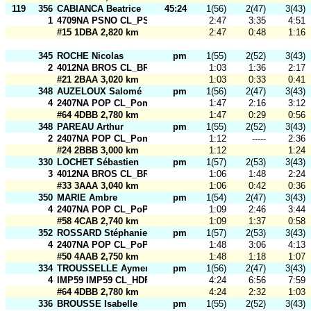
119
356
CABIANCA Beatrice
45:24
1(56)
2(47)
3(43)
1
4709NA PSNO CL_PSNO_Open
2:47
3:35
4:51
#15 1DBA 2,820 km
2:47
0:48
1:16
345
ROCHE Nicolas
pm
1(55)
2(52)
3(43)
2
4012NA BROS CL_BROS 2
1:03
1:36
2:17
#21 2BAA 3,020 km
1:03
0:33
0:41
348
AUZELOUX Salomé
pm
1(56)
2(47)
3(43)
4
2407NA POP CL_Pom PoP
1:47
2:16
3:12
#64 4DBB 2,780 km
1:47
0:29
0:56
348
PAREAU Arthur
pm
1(55)
2(52)
3(43)
2
2407NA POP CL_Pom PoP
1:12
-----
2:36
#24 2BBB 3,000 km
1:12
1:24
330
LOCHET Sébastien
pm
1(57)
2(53)
3(43)
3
4012NA BROS CL_BROS 1
1:06
1:48
2:24
#33 3AAA 3,040 km
1:06
0:42
0:36
350
MARIE Ambre
pm
1(54)
2(47)
3(43)
4
2407NA POP CL_PoP Hot
1:09
2:46
3:44
#58 4CAB 2,740 km
1:09
1:37
0:58
352
ROSSARD Stéphanie
pm
1(57)
2(53)
3(43)
4
2407NA POP CL_PoP Corn_Open
1:48
3:06
4:13
#50 4AAB 2,750 km
1:48
1:18
1:07
334
TROUSSELLE Aymeric
pm
1(56)
2(47)
3(43)
4
IMP59 IMP59 CL_HDF FFSU Profs_Open
4:24
6:56
7:59
#64 4DBB 2,780 km
4:24
2:32
1:03
336
BROUSSE Isabelle
pm
1(55)
2(52)
3(43)