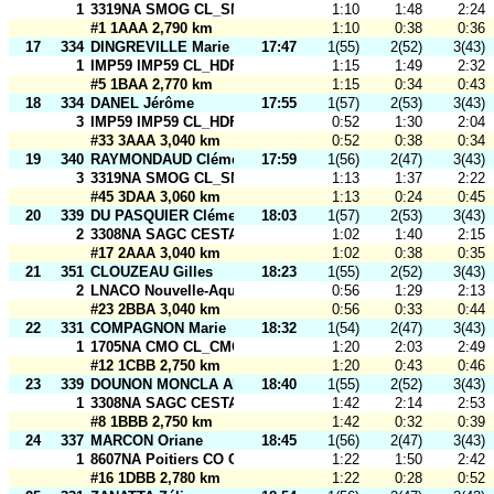
1
3319NA SMOG CL_SMOG 1
1:10
1:48
2:24
#1 1AAA 2,790 km
1:10
0:38
0:36
17
334
DINGREVILLE Marie
17:47
1(55)
2(52)
3(43)
1
IMP59 IMP59 CL_HDF FFSU Profs_Open
1:15
1:49
2:32
#5 1BAA 2,770 km
1:15
0:34
0:43
18
334
DANEL Jérôme
17:55
1(57)
2(53)
3(43)
3
IMP59 IMP59 CL_HDF FFSU Profs_Open
0:52
1:30
2:04
#33 3AAA 3,040 km
0:52
0:38
0:34
19
340
RAYMONDAUD Clément
17:59
1(56)
2(47)
3(43)
3
3319NA SMOG CL_SMOG 1
1:13
1:37
2:22
#45 3DAA 3,060 km
1:13
0:24
0:45
20
339
DU PASQUIER Clément
18:03
1(57)
2(53)
3(43)
2
3308NA SAGC CESTAS CL_SAGC 1
1:02
1:40
2:15
#17 2AAA 3,040 km
1:02
0:38
0:35
21
351
CLOUZEAU Gilles
18:23
1(55)
2(52)
3(43)
2
LNACO Nouvelle-Aquitaine CL_Cofsmog
0:56
1:29
2:13
#23 2BBA 3,040 km
0:56
0:33
0:44
22
331
COMPAGNON Marie
18:32
1(54)
2(47)
3(43)
1
1705NA CMO CL_CMO 1
1:20
2:03
2:49
#12 1CBB 2,750 km
1:20
0:43
0:46
23
339
DOUNON MONCLA Alice
18:40
1(55)
2(52)
3(43)
1
3308NA SAGC CESTAS CL_SAGC 1
1:42
2:14
2:53
#8 1BBB 2,750 km
1:42
0:32
0:39
24
337
MARCON Oriane
18:45
1(56)
2(47)
3(43)
1
8607NA Poitiers CO CL_Poitiers CO1
1:22
1:50
2:42
#16 1DBB 2,780 km
1:22
0:28
0:52