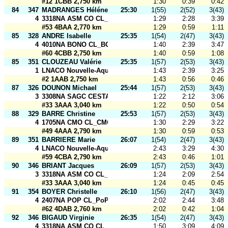
#12 1CBB 2,750 km
1:30
0:39
0:42
84
347
MADRANGES Héléne
25:30
1(55)
2(52)
3(43)
4
3318NA ASM CO CL_ASM CO2
1:29
2:28
3:39
#53 4BAA 2,770 km
1:29
0:59
1:11
85
328
ANDRE Isabelle
25:35
1(54)
2(47)
3(43)
4
4010NA BONO CL_BONO 4010
1:40
2:39
3:47
#60 4CBB 2,750 km
1:40
0:59
1:08
85
351
CLOUZEAU Valérie
25:35
1(57)
2(53)
3(43)
1
LNACO Nouvelle-Aquitaine CL_Cofsmog
1:43
2:39
3:25
#2 1AAB 2,750 km
1:43
0:56
0:46
87
326
DOUNON Michael
25:44
1(57)
2(53)
3(43)
3
3308NA SAGC CESTAS CL_SAGC 2
1:22
2:12
3:06
#33 3AAA 3,040 km
1:22
0:50
0:54
88
329
BARRE Christine
25:53
1(57)
2(53)
3(43)
4
1705NA CMO CL_CMO 2
1:30
2:29
3:22
#49 4AAA 2,790 km
1:30
0:59
0:53
89
351
BARRIERE Marie
26:07
1(54)
2(47)
3(43)
4
LNACO Nouvelle-Aquitaine CL_Cofsmog
2:43
3:29
4:30
#59 4CBA 2,790 km
2:43
0:46
1:01
90
346
BRIANT Jacques
26:09
1(57)
2(53)
3(43)
3
3318NA ASM CO CL_ASM CO3
1:24
2:09
2:54
#33 3AAA 3,040 km
1:24
0:45
0:45
91
354
BOYER Christelle
26:10
1(56)
2(47)
3(43)
4
2407NA POP CL_PoP en l'air
2:02
2:44
3:48
#62 4DAB 2,760 km
2:02
0:42
1:04
92
346
BIGAUD Virginie
26:35
1(54)
2(47)
3(43)
4
3318NA ASM CO CL_ASM CO3
1:50
3:09
4:09