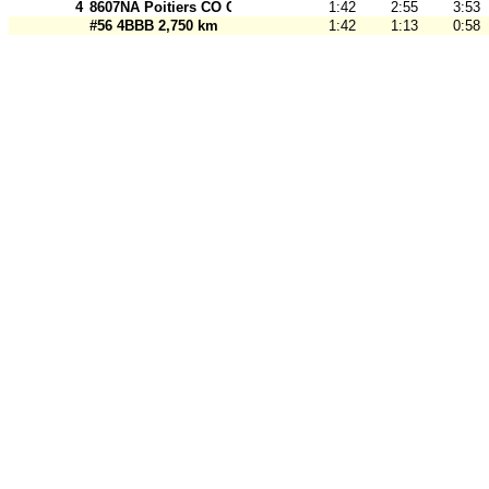
4
8607NA Poitiers CO CL_Poitiers CO2
1:42
2:55
3:53
#56 4BBB 2,750 km
1:42
1:13
0:58