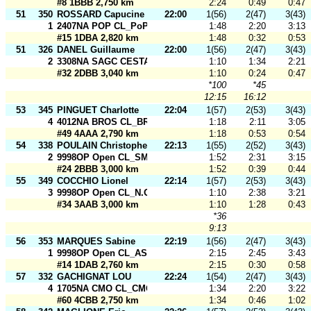
#8 1BBB 2,750 km
2:24
0:49
0:47
51
350
ROSSARD Capucine
22:00
1(56)
2(47)
3(43)
1
2407NA POP CL_PoP Hot
1:48
2:20
3:13
#15 1DBA 2,820 km
1:48
0:32
0:53
51
326
DANEL Guillaume
22:00
1(56)
2(47)
3(43)
2
3308NA SAGC CESTAS CL_SAGC 2
1:10
1:34
2:21
#32 2DBB 3,040 km
1:10
0:24
0:47
*100
*45
12:15
16:12
53
345
PINGUET Charlotte
22:04
1(57)
2(53)
3(43)
4
4012NA BROS CL_BROS 2
1:18
2:11
3:05
#49 4AAA 2,790 km
1:18
0:53
0:54
54
338
POULAIN Christophe
22:13
1(55)
2(52)
3(43)
2
9998OP Open CL_SMOG Open
1:52
2:31
3:15
#24 2BBB 3,000 km
1:52
0:39
0:44
55
349
COCCHIO Lionel
22:14
1(57)
2(53)
3(43)
3
9998OP Open CL_N.O.R.D. Open
1:10
2:38
3:21
#34 3AAB 3,000 km
1:10
1:28
0:43
*36
9:13
56
353
MARQUES Sabine
22:19
1(56)
2(47)
3(43)
1
9998OP Open CL_ASM CO Open 1
2:15
2:45
3:43
#14 1DAB 2,760 km
2:15
0:30
0:58
57
332
GACHIGNAT LOU
22:24
1(54)
2(47)
3(43)
4
1705NA CMO CL_CMO 4
1:34
2:20
3:22
#60 4CBB 2,750 km
1:34
0:46
1:02