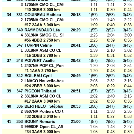
3
1705NA CMO CL_CMO 1
1:11
1:41
2:25
#40 3BBB 3,000 km
1:11
0:30
0:44
34
331
GOUINEAU Mathieu
20:18
1(57)
2(53)
3(43)
2
1705NA CMO CL_CMO 1
1:09
1:49
2:22
#17 2AAA 3,040 km
1:09
0:40
0:33
35
340
RAYMONDAUD Léa
20:29
1(55)
2(52)
3(43)
4
3319NA SMOG CL_SMOG 1
1:25
2:04
3:00
#56 4BBB 2,750 km
1:25
0:39
0:56
36
347
TURPIN Celine
20:41
1(56)
2(47)
3(43)
1
3318NA ASM CO CL_ASM CO2
1:39
2:10
3:02
#16 1DBB 2,780 km
1:39
0:31
0:52
37
348
POIVERT Axelle
20:42
1(57)
2(53)
3(43)
1
2407NA POP CL_Pom PoP
1:20
2:08
2:54
#1 1AAA 2,790 km
1:20
0:48
0:46
38
342
BOILEAU Cyril
20:49
1(55)
2(52)
3(43)
2
LNACO Nouvelle-Aquitaine CL_USCCO - CMO - Relais
2:03
2:32
3:16
#24 2BBB 3,000 km
2:03
0:29
0:44
39
347
PIGEON Thibaud
20:51
1(57)
2(53)
3(43)
2
3318NA ASM CO CL_ASM CO2
1:02
1:40
2:15
#17 2AAA 3,040 km
1:02
0:38
0:35
40
336
BERTHELOT Stéphane
20:53
1(56)
2(47)
3(43)
2
8607NA Poitiers CO CL_Poitiers CO2
1:11
1:38
2:36
#32 2DBB 3,040 km
1:11
0:27
0:58
41
353
BOUNY Romaric
21:00
1(57)
2(53)
3(43)
3
9998OP Open CL_ASM CO Open 1
1:05
1:48
2:27
#34 3AAB 3,000 km
1:05
0:43
0:39