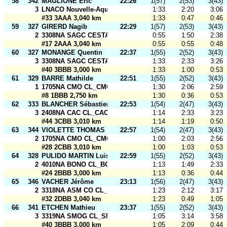
58
342
MAGLIONE Eric
22:26
1(57)
2(53)
3(43)
3
LNACO Nouvelle-Aquitaine CL_USCCO - CMO - Relais
1:33
2:20
3:06
#33 3AAA 3,040 km
1:33
0:47
0:46
59
327
GIRERD Nagib
22:29
1(57)
2(53)
3(43)
2
3308NA SAGC CESTAS CL_SAGC 3
0:55
1:50
2:38
#17 2AAA 3,040 km
0:55
0:55
0:48
60
327
MONANGE Quentin
22:37
1(55)
2(52)
3(43)
3
3308NA SAGC CESTAS CL_SAGC 3
1:33
2:33
3:26
#40 3BBB 3,000 km
1:33
1:00
0:53
61
329
BARRE Mathilde
22:51
1(55)
2(52)
3(43)
1
1705NA CMO CL_CMO 2
1:30
2:06
2:59
#8 1BBB 2,750 km
1:30
0:36
0:53
62
333
BLANCHER Sébastien
22:53
1(54)
2(47)
3(43)
3
2408NA CAC CL_CAC
1:14
2:33
3:23
#44 3CBB 3,010 km
1:14
1:19
0:50
63
344
VIOLETTE THOMAS
22:57
1(54)
2(47)
3(43)
2
1705NA CMO CL_CMO 3
1:00
2:03
2:56
#28 2CBB 3,010 km
1:00
1:03
0:53
64
328
PULIDO MARTIN Luis
22:59
1(55)
2(52)
3(43)
2
4010NA BONO CL_BONO 4010
1:13
1:49
2:33
#24 2BBB 3,000 km
1:13
0:36
0:44
65
346
VACHER Jérôme
23:13
1(56)
2(47)
3(43)
2
3318NA ASM CO CL_ASM CO3
1:23
2:12
3:17
#32 2DBB 3,040 km
1:23
0:49
1:05
66
341
ETCHEN Mathieu
23:37
1(55)
2(52)
3(43)
3
3319NA SMOG CL_SMOG la famille
1:05
3:14
3:58
#40 3BBB 3,000 km
1:05
2:09
0:44