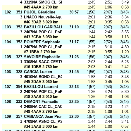
4
3319NA SMOG CL_SMOG la famille
1:45
2:51
3:49
#49 4AAA 2,790 km
1:45
1:06
0:58
102
351
PUJOL Géraldine
30:57
1(56)
2(47)
3(43)
3
LNACO Nouvelle-Aquitaine CL_Cofsmog
2:01
2:36
3:34
#46 3DAB 3,020 km
2:01
0:35
0:58
103
352
BAZILLOU GARIBALDI Sacha
31:10
1(54)
2(47)
3(43)
3
2407NA POP CL_PoP Corn_Open
1:44
2:42
3:55
#43 3CBA 3,050 km
1:44
0:58
1:13
104
352
POIVERT Stéphanie
31:17
1(55)
2(52)
3(43)
1
2407NA POP CL_PoP Corn_Open
2:15
3:10
4:30
#7 1BBA 2,790 km
2:15
0:55
1:20
105
327
SAVOIRE Raphaëlle
31:23
1(56)
2(47)
3(43)
1
3308NA SAGC CESTAS CL_SAGC 3
2:03
2:44
5:26
#16 1DBB 2,780 km
2:03
0:41
2:42
106
328
GARCIA Lucien
31:45
1(56)
2(47)
3(43)
3
4010NA BONO CL_BONO 4010
1:58
2:43
3:48
#45 3DAA 3,060 km
1:58
0:45
1:05
107
354
BAZILLOU Laurent
32:13
1(57)
2(53)
3(43)
2
2407NA POP CL_PoP en l'air
1:36
4:24
5:30
#18 2AAB 3,010 km
1:36
2:48
1:06
108
333
DEMONT Francette
32:25
1(57)
2(53)
3(43)
4
2408NA CAC CL_CAC
2:15
3:23
4:24
#49 4AAA 2,790 km
2:15
1:08
1:01
109
357
CABIANCA Jean-Pierre
32:30
1(57)
2(53)
3(43)
3
4709NA PSNO CL_PSNO
1:44
2:44
3:41
#34 3AAB 3,000 km
1:44
1:00
0:57