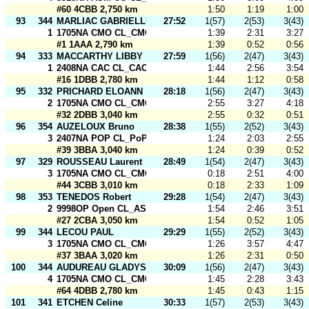
#60 4CBB 2,750 km
1:50
1:19
1:00
93
344
MARLIAC GABRIELLE
27:52
1(57)
2(53)
3(43)
1
1705NA CMO CL_CMO 3
1:39
2:31
3:27
#1 1AAA 2,790 km
1:39
0:52
0:56
94
333
MACCARTHY LIBBY
27:59
1(56)
2(47)
3(43)
1
2408NA CAC CL_CAC
1:44
2:56
3:54
#16 1DBB 2,780 km
1:44
1:12
0:58
95
332
PRICHARD ELOANN
28:18
1(56)
2(47)
3(43)
2
1705NA CMO CL_CMO 4
2:55
3:27
4:18
#32 2DBB 3,040 km
2:55
0:32
0:51
96
354
AUZELOUX Bruno
28:38
1(55)
2(52)
3(43)
3
2407NA POP CL_PoP en l'air
1:24
2:03
2:55
#39 3BBA 3,040 km
1:24
0:39
0:52
97
329
ROUSSEAU Laurent
28:49
1(54)
2(47)
3(43)
3
1705NA CMO CL_CMO 2
0:18
2:51
4:00
#44 3CBB 3,010 km
0:18
2:33
1:09
98
353
TENEDOS Robert
29:28
1(54)
2(47)
3(43)
2
9998OP Open CL_ASM CO Open 1
1:54
2:46
3:51
#27 2CBA 3,050 km
1:54
0:52
1:05
99
344
LECOU PAUL
29:29
1(55)
2(52)
3(43)
3
1705NA CMO CL_CMO 3
1:26
3:57
4:47
#37 3BAA 3,020 km
1:26
2:31
0:50
100
344
AUDUREAU GLADYS
30:09
1(56)
2(47)
3(43)
4
1705NA CMO CL_CMO 3
1:45
2:28
3:43
#64 4DBB 2,780 km
1:45
0:43
1:15
101
341
ETCHEN Celine
30:33
1(57)
2(53)
3(43)