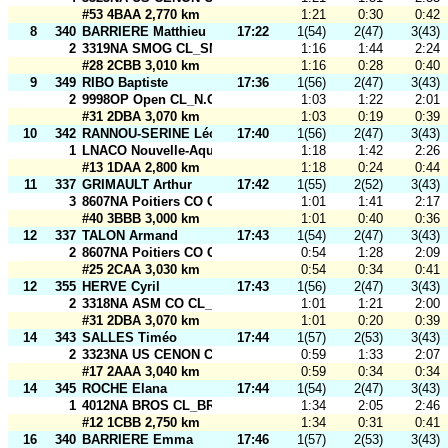
#53 4BAA 2,770 km
1:21
0:30
0:42
8
340
BARRIERE Matthieu
17:22
1(54)
2(47)
3(43)
2
3319NA SMOG CL_SMOG 1
1:16
1:44
2:24
#28 2CBB 3,010 km
1:16
0:28
0:40
9
349
RIBO Baptiste
17:36
1(56)
2(47)
3(43)
2
9998OP Open CL_N.O.R.D. Open
1:03
1:22
2:01
#31 2DBA 3,070 km
1:03
0:19
0:39
10
342
RANNOU-SERINE Léon
17:40
1(56)
2(47)
3(43)
1
LNACO Nouvelle-Aquitaine CL_USCCO - CMO - Relais
1:18
1:42
2:26
#13 1DAA 2,800 km
1:18
0:24
0:44
11
337
GRIMAULT Arthur
17:42
1(55)
2(52)
3(43)
3
8607NA Poitiers CO CL_Poitiers CO1
1:01
1:41
2:17
#40 3BBB 3,000 km
1:01
0:40
0:36
12
337
TALON Armand
17:43
1(54)
2(47)
3(43)
2
8607NA Poitiers CO CL_Poitiers CO1
0:54
1:28
2:09
#25 2CAA 3,030 km
0:54
0:34
0:41
12
355
HERVE Cyril
17:43
1(56)
2(47)
3(43)
2
3318NA ASM CO CL_ASM CO1
1:01
1:21
2:00
#31 2DBA 3,070 km
1:01
0:20
0:39
14
343
SALLES Timéo
17:44
1(57)
2(53)
3(43)
2
3323NA US CENON CO CL_USCCO - Relais B
0:59
1:33
2:07
#17 2AAA 3,040 km
0:59
0:34
0:34
14
345
ROCHE Elana
17:44
1(54)
2(47)
3(43)
1
4012NA BROS CL_BROS 2
1:34
2:05
2:46
#12 1CBB 2,750 km
1:34
0:31
0:41
16
340
BARRIERE Emma
17:46
1(57)
2(53)
3(43)