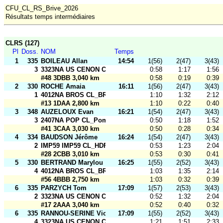
CFU_CL_RS_Brive_2026
Résultats temps intermédiaires
CLRS (127)
Pl
Doss.
NOM
Temps
1
335
BOILEAU Allan
14:54
1(56)
2(47)
3(43)
3
3323NA US CENON CO CL_USCCO - Relais A
0:58
1:17
1:56
#48 3DBB 3,040 km
0:58
0:19
0:39
2
330
ROCHE Amaia
16:11
1(56)
2(47)
3(43)
1
4012NA BROS CL_BROS 1
1:10
1:32
2:12
#13 1DAA 2,800 km
1:10
0:22
0:40
3
348
AUZELOUX Evan
16:21
1(54)
2(47)
3(43)
3
2407NA POP CL_Pom PoP
0:50
1:18
1:52
#41 3CAA 3,030 km
0:50
0:28
0:34
4
334
BAUDSON Jérôme
16:24
1(54)
2(47)
3(43)
2
IMP59 IMP59 CL_HDF FFSU Profs_Open
0:53
1:23
2:04
#28 2CBB 3,010 km
0:53
0:30
0:41
5
330
BERTRAND Marylou
16:25
1(55)
2(52)
3(43)
4
4012NA BROS CL_BROS 1
1:03
1:35
2:14
#56 4BBB 2,750 km
1:03
0:32
0:39
6
335
PARZYCH Tom
17:09
1(57)
2(53)
3(43)
2
3323NA US CENON CO CL_USCCO - Relais A
0:52
1:32
2:04
#17 2AAA 3,040 km
0:52
0:40
0:32
6
335
RANNOU-SERINE Violette
17:09
1(55)
2(52)
3(43)
4
3323NA US CENON CO CL_USCCO - Relais A
1:21
1:51
2:33