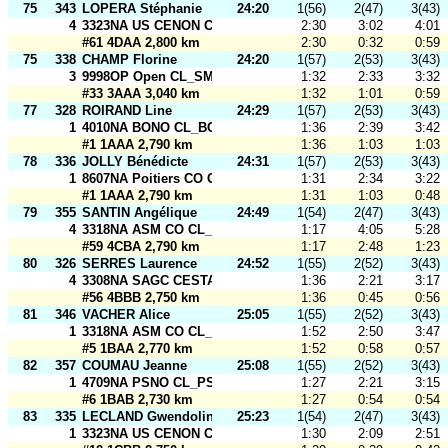
75
343
LOPERA Stéphanie
24:20
1(56)
2(47)
3(43)
4
3323NA US CENON CO CL_USCCO - Relais B
2:30
3:02
4:01
#61 4DAA 2,800 km
2:30
0:32
0:59
75
338
CHAMP Florine
24:20
1(57)
2(53)
3(43)
3
9998OP Open CL_SMOG Open
1:32
2:33
3:32
#33 3AAA 3,040 km
1:32
1:01
0:59
77
328
ROIRAND Line
24:29
1(57)
2(53)
3(43)
1
4010NA BONO CL_BONO 4010
1:36
2:39
3:42
#1 1AAA 2,790 km
1:36
1:03
1:03
78
336
JOLLY Bénédicte
24:31
1(57)
2(53)
3(43)
1
8607NA Poitiers CO CL_Poitiers CO2
1:31
2:34
3:22
#1 1AAA 2,790 km
1:31
1:03
0:48
79
355
SANTIN Angélique
24:49
1(54)
2(47)
3(43)
4
3318NA ASM CO CL_ASM CO1
1:17
4:05
5:28
#59 4CBA 2,790 km
1:17
2:48
1:23
80
326
SERRES Laurence
24:52
1(55)
2(52)
3(43)
4
3308NA SAGC CESTAS CL_SAGC 2
1:36
2:21
3:17
#56 4BBB 2,750 km
1:36
0:45
0:56
81
346
VACHER Alice
25:05
1(55)
2(52)
3(43)
1
3318NA ASM CO CL_ASM CO3
1:52
2:50
3:47
#5 1BAA 2,770 km
1:52
0:58
0:57
82
357
COUMAU Jeanne
25:08
1(55)
2(52)
3(43)
1
4709NA PSNO CL_PSNO
1:27
2:21
3:15
#6 1BAB 2,730 km
1:27
0:54
0:54
83
335
LECLAND Gwendoline
25:23
1(54)
2(47)
3(43)
1
3323NA US CENON CO CL_USCCO - Relais A
1:30
2:09
2:51