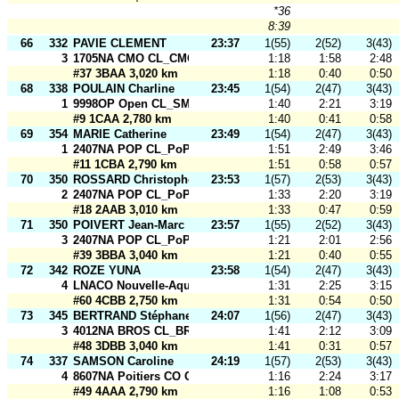
*36
8:39
66
332
PAVIE CLEMENT
23:37
1(55)
2(52)
3(43)
3
1705NA CMO CL_CMO 4
1:18
1:58
2:48
#37 3BAA 3,020 km
1:18
0:40
0:50
68
338
POULAIN Charline
23:45
1(54)
2(47)
3(43)
1
9998OP Open CL_SMOG Open
1:40
2:21
3:19
#9 1CAA 2,780 km
1:40
0:41
0:58
69
354
MARIE Catherine
23:49
1(54)
2(47)
3(43)
1
2407NA POP CL_PoP en l'air
1:51
2:49
3:46
#11 1CBA 2,790 km
1:51
0:58
0:57
70
350
ROSSARD Christophe
23:53
1(57)
2(53)
3(43)
2
2407NA POP CL_PoP Hot
1:33
2:20
3:19
#18 2AAB 3,010 km
1:33
0:47
0:59
71
350
POIVERT Jean-Marc
23:57
1(55)
2(52)
3(43)
3
2407NA POP CL_PoP Hot
1:21
2:01
2:56
#39 3BBA 3,040 km
1:21
0:40
0:55
72
342
ROZE YUNA
23:58
1(54)
2(47)
3(43)
4
LNACO Nouvelle-Aquitaine CL_USCCO - CMO - Relais
1:31
2:25
3:15
#60 4CBB 2,750 km
1:31
0:54
0:50
73
345
BERTRAND Stéphane
24:07
1(56)
2(47)
3(43)
3
4012NA BROS CL_BROS 2
1:41
2:12
3:09
#48 3DBB 3,040 km
1:41
0:31
0:57
74
337
SAMSON Caroline
24:19
1(57)
2(53)
3(43)
4
8607NA Poitiers CO CL_Poitiers CO1
1:16
2:24
3:17
#49 4AAA 2,790 km
1:16
1:08
0:53