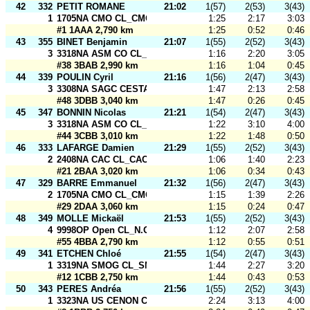
42
332
PETIT ROMANE
21:02
1(57)
2(53)
3(43)
1
1705NA CMO CL_CMO 4
1:25
2:17
3:03
#1 1AAA 2,790 km
1:25
0:52
0:46
43
355
BINET Benjamin
21:07
1(55)
2(52)
3(43)
3
3318NA ASM CO CL_ASM CO1
1:16
2:20
3:05
#38 3BAB 2,990 km
1:16
1:04
0:45
44
339
POULIN Cyril
21:16
1(56)
2(47)
3(43)
3
3308NA SAGC CESTAS CL_SAGC 1
1:47
2:13
2:58
#48 3DBB 3,040 km
1:47
0:26
0:45
45
347
BONNIN Nicolas
21:21
1(54)
2(47)
3(43)
3
3318NA ASM CO CL_ASM CO2
1:22
3:10
4:00
#44 3CBB 3,010 km
1:22
1:48
0:50
46
333
LAFARGE Damien
21:29
1(55)
2(52)
3(43)
2
2408NA CAC CL_CAC
1:06
1:40
2:23
#21 2BAA 3,020 km
1:06
0:34
0:43
47
329
BARRE Emmanuel
21:32
1(56)
2(47)
3(43)
2
1705NA CMO CL_CMO 2
1:15
1:39
2:26
#29 2DAA 3,060 km
1:15
0:24
0:47
48
349
MOLLE Mickaël
21:53
1(55)
2(52)
3(43)
4
9998OP Open CL_N.O.R.D. Open
1:12
2:07
2:58
#55 4BBA 2,790 km
1:12
0:55
0:51
49
341
ETCHEN Chloé
21:55
1(54)
2(47)
3(43)
1
3319NA SMOG CL_SMOG la famille
1:44
2:27
3:20
#12 1CBB 2,750 km
1:44
0:43
0:53
50
343
PERES Andréa
21:56
1(55)
2(52)
3(43)
1
3323NA US CENON CO CL_USCCO - Relais B
2:24
3:13
4:00